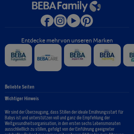
Entdecke mehr von unseren Marken
Beliebte Seiten
Hilfe
Club-Info
Wichtiger Hinweis
Expert:innen
Club Vorteile
Kontaktformular
FAQ
Wir sind der Überzeugung, dass Stillen der ideale Ernährungsstart für
Registrieren/Anmelden
Babys ist und unterstützen voll und ganz die Empfehlung der
Weltgesundheitsorganisation, in den ersten sechs Lebensmonaten
ausschließlich zu stillen, gefolgt von der Einführung geeigneter