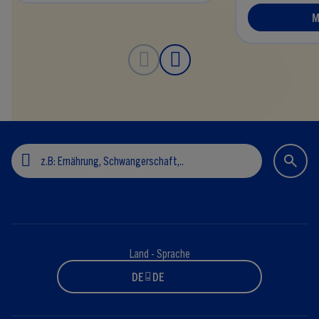
M
Land - Sprache
DE - DE