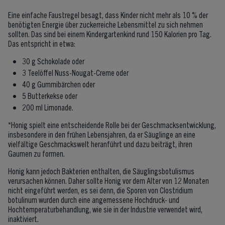
Eine einfache Faustregel besagt, dass Kinder nicht mehr als 10 % der
benötigten Energie über zuckerreiche Lebensmittel zu sich nehmen
sollten. Das sind bei einem Kindergartenkind rund 150 Kalorien pro Tag.
Das entspricht in etwa:
30 g Schokolade oder
3 Teelöffel Nuss-Nougat-Creme oder
40 g Gummibärchen oder
5 Butterkekse oder
200 ml Limonade.
*Honig spielt eine entscheidende Rolle bei der Geschmacksentwicklung,
insbesondere in den frühen Lebensjahren, da er Säuglinge an eine
vielfältige Geschmackswelt heranführt und dazu beiträgt, ihren
Gaumen zu formen.
Honig kann jedoch Bakterien enthalten, die Säuglingsbotulismus
verursachen können. Daher sollte Honig vor dem Alter von 12 Monaten
nicht eingeführt werden, es sei denn, die Sporen von Clostridium
botulinum wurden durch eine angemessene Hochdruck- und
Hochtemperaturbehandlung, wie sie in der Industrie verwendet wird,
inaktiviert.