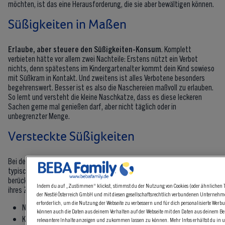
möchten, ist das eine Herausforderung, die sie aber bewältigen können.
Süßigkeiten in Maßen
Erlaube, aber steuere den Süßigkeiten-Konsum
. Komplett
verbieten hätte vor allem zwei Nachteile: Erstens nützt ein Verbot
nichts, denn spätestens im Kindergartenalter kommt dein Kind sowieso
mit Süßkram in Kontakt. Und zweitens ist alles Verbotene besonders
begehrenswert. Besser ist es also die Naschereien maßvoll zu erlauben.
So lernt und versteht die kleine Naschkatze, dass es diese leckeren
Sachen gerne mal genießen darf, aber nicht täglich oder in
unbegrenzter Menge.
Versteckte Süßigkeiten
Bei der
Berechnung der Süßigkeitenmenge
sind nicht nur die
typischen Vertreter wie Schokolade, Bonbons und Gummibärchen zu
berücksichtigen. Denke auch an die vielen Lebensmittel, die auf Grund
Indem du auf „Zustimmen“ klickst, stimmst du der Nutzung von Cookies (oder ähnlichen T
ihres Zucker- oder Energiegehalts genauso zu den Süßigkeiten gehören:
der Nestlé Österreich GmbH und mit diesen gesellschaftsrechtlich verbundenen Unternehmen
erforderlich, um die Nutzung der Webseite zu verbessern und für dich personalisierte Werbu
Nuss-Nougat-Creme, Honig, Marmelade
können auch die Daten aus deinem Verhalten auf der Webseite mit den Daten aus deinem B
Kekse, Kuchen
relevantere Inhalte anzeigen und zukommen lassen zu können. Mehr Infos erhältst du in 