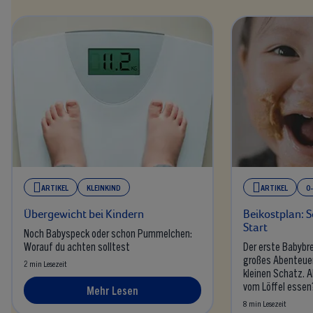
ARTIKEL
KLEINKIND
ARTIKEL
0
Übergewicht bei Kindern
Beikostplan: S
Start
Noch Babyspeck oder schon Pummelchen:
Worauf du achten solltest
Der erste Babybre
großes Abenteuer
2 min Lesezeit
kleinen Schatz. 
vom Löffel essen?
Mehr Lesen
Beikoststart mit 
8 min Lesezeit