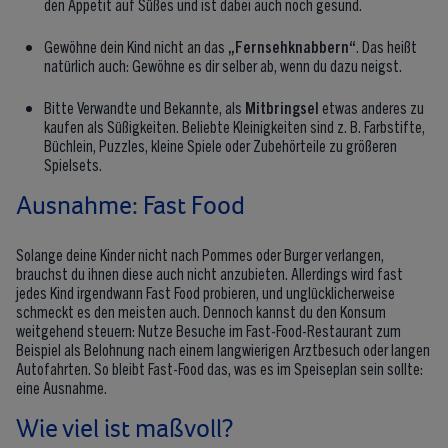
den Appetit auf Süßes und ist dabei auch noch gesund.
Gewöhne dein Kind nicht an das
„Fernsehknabbern“
. Das heißt
natürlich auch: Gewöhne es dir selber ab, wenn du dazu neigst.
Bitte Verwandte und Bekannte, als
Mitbringsel
etwas anderes zu
kaufen als Süßigkeiten. Beliebte Kleinigkeiten sind z. B. Farbstifte,
Büchlein, Puzzles, kleine Spiele oder Zubehörteile zu größeren
Spielsets.
Ausnahme: Fast Food
Solange deine Kinder nicht nach Pommes oder Burger verlangen,
brauchst du ihnen diese auch nicht anzubieten. Allerdings wird fast
jedes Kind irgendwann Fast Food probieren, und unglücklicherweise
schmeckt es den meisten auch. Dennoch kannst du den Konsum
weitgehend steuern: Nutze Besuche im Fast-Food-Restaurant zum
Beispiel als Belohnung nach einem langwierigen Arztbesuch oder langen
Autofahrten. So bleibt Fast-Food das, was es im Speiseplan sein sollte:
eine Ausnahme.
Wie viel ist maßvoll?