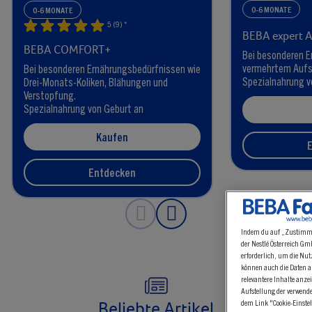
0-6 MONATE
0-6 MONATE
5 (9) *
BEBA expert A
BEBA COMFORT+
Bei besonderen E
vermehrtem Aufs
Bei besonderen Ernährungsbedürfnissen wie​
Spezialnahrung v
Drei-Monats-Koliken, Blähungen und
Verstopfung.​
Spezialnahrung von Geburt an​
Kaufen
Entdecken
Indem du auf „Zustimmen
der Nestlé Österreich G
erforderlich, um die Nut
können auch die Daten a
relevantere Inhalte anz
Aufstellung der verwende
dem Link "Cookie-Einstel
Beliebte Artikel