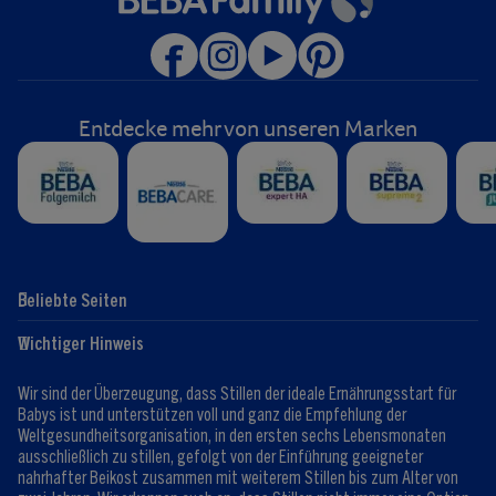
Entdecke mehr von unseren Marken
Beliebte Seiten
Hilfe
Club-Info
Wichtiger Hinweis
Expert:innen
Club Vorteile
Kontaktformular
FAQ
Wir sind der Überzeugung, dass Stillen der ideale Ernährungsstart für
Registrieren/Anmelden
Babys ist und unterstützen voll und ganz die Empfehlung der
Weltgesundheitsorganisation, in den ersten sechs Lebensmonaten
ausschließlich zu stillen, gefolgt von der Einführung geeigneter
nahrhafter Beikost zusammen mit weiterem Stillen bis zum Alter von