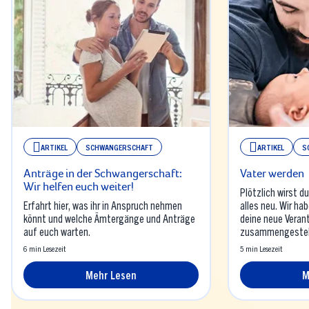
ARTIKEL
SCHWANGERSCHAFT
ARTIKEL
S
Anträge in der Schwangerschaft:
Vater werden
Wir helfen euch weiter!
Plötzlich wirst d
Erfahrt hier, was ihr in Anspruch nehmen
alles neu. Wir hab
könnt und welche Ämtergänge und Anträge
deine neue Verant
auf euch warten.
zusammengestel
6 min Lesezeit
5 min Lesezeit
Mehr Lesen
M