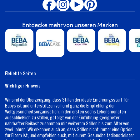
Entdecke mehr von unseren Marken
Beliebte Seiten
Hilfe
Club-Info
Wichtiger Hinweis
Expert:innen
Club Vorteile
Kontaktformular
FAQ
Wir sind der Überzeugung, dass Stillen der ideale Ernährungsstart für
Registrieren/Anmelden
Babys ist und unterstützen voll und ganz die Empfehlung der
Weltgesundheitsorganisation, in den ersten sechs Lebensmonaten
ausschließlich zu stillen, gefolgt von der Einführung geeigneter
nahrhafter Beikost zusammen mit weiterem Stillen bis zum Alter von
zwei Jahren. Wir erkennen auch an, dass Stillen nicht immer eine Option
für Eltern ist, und empfehlen euch, mit eurem Gesundheitsdienstleister