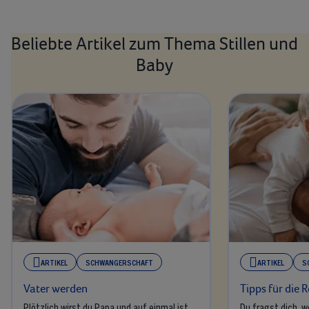
Beliebte Artikel zum Thema Stillen und
Baby
ARTIKEL
SCHWANGERSCHAFT
ARTIKEL
S
Vater werden
Tipps für die R
Plötzlich wirst du Papa und auf einmal ist
Du fragst dich, we