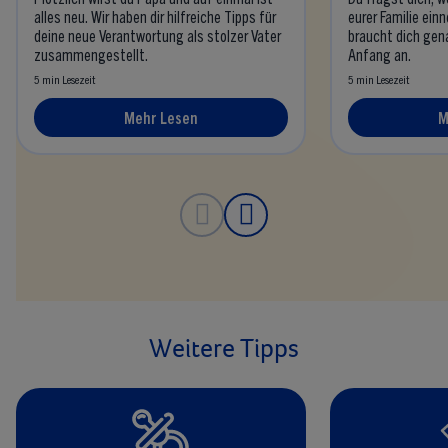
alles neu. Wir haben dir hilfreiche Tipps für
eurer Familie ei
deine neue Verantwortung als stolzer Vater
braucht dich gen
zusammengestellt.
Anfang an.
5 min Lesezeit
5 min Lesezeit
Mehr Lesen
M
Weitere Tipps