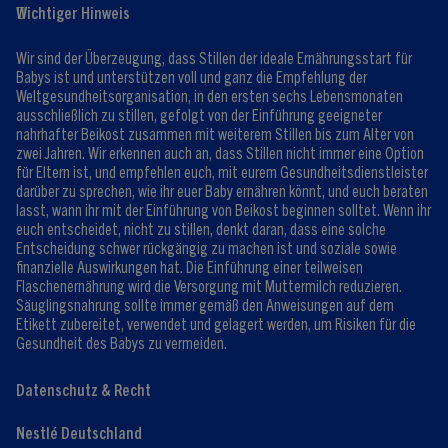
Wichtiger Hinweis
Expert:innen
Club Vorteile
Kontaktformular
FAQ
Wir sind der Überzeugung, dass Stillen der ideale Ernährungsstart für
Registrieren/Anmelden
Babys ist und unterstützen voll und ganz die Empfehlung der
Weltgesundheitsorganisation, in den ersten sechs Lebensmonaten
ausschließlich zu stillen, gefolgt von der Einführung geeigneter
nahrhafter Beikost zusammen mit weiterem Stillen bis zum Alter von
zwei Jahren. Wir erkennen auch an, dass Stillen nicht immer eine Option
für Eltern ist, und empfehlen euch, mit eurem Gesundheitsdienstleister
darüber zu sprechen, wie ihr euer Baby ernähren könnt, und euch beraten
lasst, wann ihr mit der Einführung von Beikost beginnen solltet. Wenn ihr
euch entscheidet, nicht zu stillen, denkt daran, dass eine solche
Entscheidung schwer rückgängig zu machen ist und soziale sowie
finanzielle Auswirkungen hat. Die Einführung einer teilweisen
Flaschenernährung wird die Versorgung mit Muttermilch reduzieren.
Säuglingsnahrung sollte immer gemäß den Anweisungen auf dem
Etikett zubereitet, verwendet und gelagert werden, um Risiken für die
Gesundheit des Babys zu vermeiden.
Datenschutz & Recht
Nestlé Deutschland