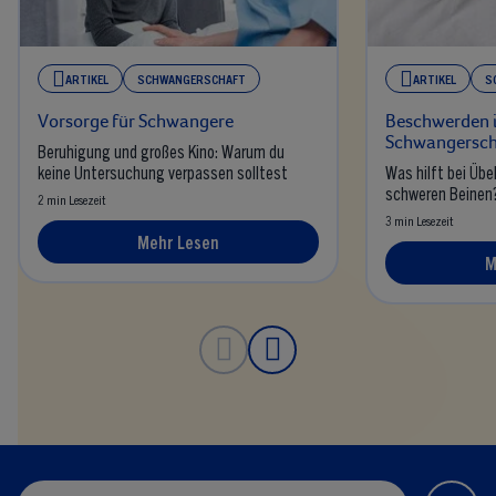
ARTIKEL
SCHWANGERSCHAFT
ARTIKEL
S
Vorsorge für Schwangere
Beschwerden i
Schwangersch
Beruhigung und großes Kino: Warum du
keine Untersuchung verpassen solltest
Was hilft bei Übe
schweren Beinen
2 min Lesezeit
3 min Lesezeit
Mehr Lesen
M