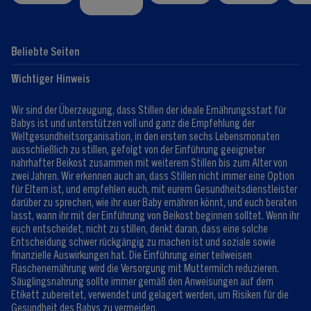
Beliebte Seiten
Hilfe
Club-Info
Wichtiger Hinweis
Expert:innen
Club Vorteile
Kontaktformular
FAQ
Wir sind der Überzeugung, dass Stillen der ideale Ernährungsstart für
Registrieren/Anmelden
Babys ist und unterstützen voll und ganz die Empfehlung der
Weltgesundheitsorganisation, in den ersten sechs Lebensmonaten
ausschließlich zu stillen, gefolgt von der Einführung geeigneter
nahrhafter Beikost zusammen mit weiterem Stillen bis zum Alter von
zwei Jahren. Wir erkennen auch an, dass Stillen nicht immer eine Option
für Eltern ist, und empfehlen euch, mit eurem Gesundheitsdienstleister
darüber zu sprechen, wie ihr euer Baby ernähren könnt, und euch beraten
lasst, wann ihr mit der Einführung von Beikost beginnen solltet. Wenn ihr
euch entscheidet, nicht zu stillen, denkt daran, dass eine solche
Entscheidung schwer rückgängig zu machen ist und soziale sowie
finanzielle Auswirkungen hat. Die Einführung einer teilweisen
Flaschenernährung wird die Versorgung mit Muttermilch reduzieren.
Säuglingsnahrung sollte immer gemäß den Anweisungen auf dem
Etikett zubereitet, verwendet und gelagert werden, um Risiken für die
Gesundheit des Babys zu vermeiden.