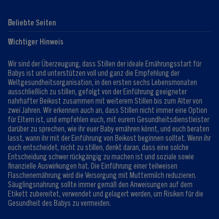
Beliebte Seiten
Hilfe
Club-Info
Wichtiger Hinweis
Expert:innen
Club Vorteile
Kontaktformular
FAQ
Wir sind der Überzeugung, dass Stillen der ideale Ernährungsstart für
Registrieren/Anmelden
Babys ist und unterstützen voll und ganz die Empfehlung der
Weltgesundheitsorganisation, in den ersten sechs Lebensmonaten
ausschließlich zu stillen, gefolgt von der Einführung geeigneter
nahrhafter Beikost zusammen mit weiterem Stillen bis zum Alter von
zwei Jahren. Wir erkennen auch an, dass Stillen nicht immer eine Option
für Eltern ist, und empfehlen euch, mit eurem Gesundheitsdienstleister
darüber zu sprechen, wie ihr euer Baby ernähren könnt, und euch beraten
lasst, wann ihr mit der Einführung von Beikost beginnen solltet. Wenn ihr
euch entscheidet, nicht zu stillen, denkt daran, dass eine solche
Entscheidung schwer rückgängig zu machen ist und soziale sowie
finanzielle Auswirkungen hat. Die Einführung einer teilweisen
Flaschenernährung wird die Versorgung mit Muttermilch reduzieren.
Säuglingsnahrung sollte immer gemäß den Anweisungen auf dem
Etikett zubereitet, verwendet und gelagert werden, um Risiken für die
Gesundheit des Babys zu vermeiden.