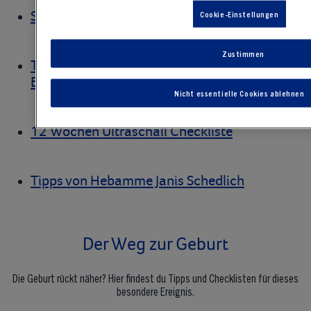
Schwangerschaftsbeschwerden lindern
Cookie-Einstellungen
Zustimmen
Tipps für hilfreiche Fragen für
Erstuntersuchung in der Schwangerschaf
t
Nicht essentielle Cookies ablehnen
12 Wochen Ultraschall Checkliste
Tipps von Hebamme Janis Schedlich
Der Weg zur Geburt
Die Geburt rückt näher? Hier findest du Tipps und Checklisten für dieses
besondere Ereignis.