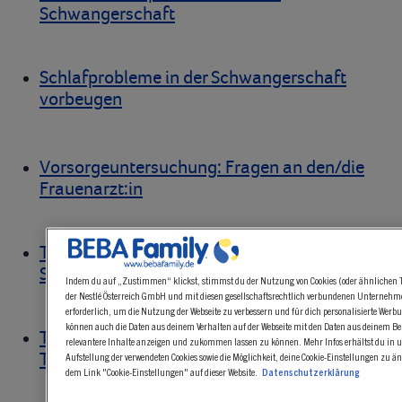
Schwangerschaft
Schlafprobleme in der Schwangerschaft
vorbeugen
Vorsorgeuntersuchung: Fragen an den/die
Frauenarzt:in
Tipps gegen Morgenübelkeit in der
Schwangerschaft
Indem du auf „Zustimmen“ klickst, stimmst du der Nutzung von Cookies (oder ähnlichen T
der Nestlé Österreich GmbH und mit diesen gesellschaftsrechtlich verbundenen Unternehmen
erforderlich, um die Nutzung der Webseite zu verbessern und für dich personalisierte Werbu
können auch die Daten aus deinem Verhalten auf der Webseite mit den Daten aus deinem B
Tipps gegen Angstzustände im ersten
relevantere Inhalte anzeigen und zukommen lassen zu können. Mehr Infos erhältst du in 
Trimester
Aufstellung der verwendeten Cookies sowie die Möglichkeit, deine Cookie-Einstellungen zu ä
dem Link "Cookie-Einstellungen" auf dieser Website.
Datenschutzerklärung