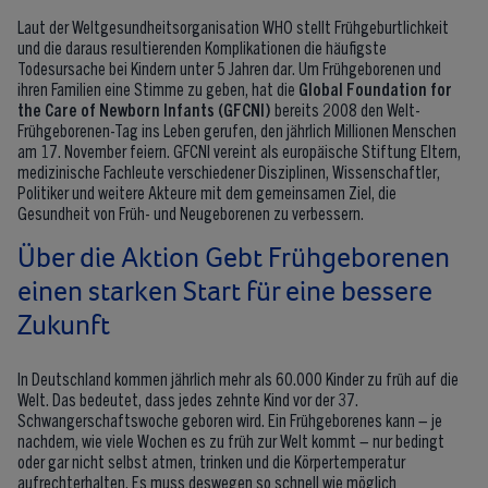
Laut der Weltgesundheitsorganisation WHO stellt Frühgeburtlichkeit
und die daraus resultierenden Komplikationen die häufigste
Todesursache bei Kindern unter 5 Jahren dar. Um Frühgeborenen und
ihren Familien eine Stimme zu geben, hat die
Global Foundation for
the Care of Newborn Infants (GFCNI)
bereits 2008 den Welt-
Frühgeborenen-Tag ins Leben gerufen, den jährlich Millionen Menschen
am 17. November feiern. GFCNI vereint als europäische Stiftung Eltern,
medizinische Fachleute verschiedener Disziplinen, Wissenschaftler,
Politiker und weitere Akteure mit dem gemeinsamen Ziel, die
Gesundheit von Früh- und Neugeborenen zu verbessern.
Über die Aktion Gebt Frühgeborenen
einen starken Start für eine bessere
Zukunft
In Deutschland kommen jährlich mehr als 60.000 Kinder zu früh auf die
Welt. Das bedeutet, dass jedes zehnte Kind vor der 37.
Schwangerschaftswoche geboren wird. Ein Frühgeborenes kann – je
nachdem, wie viele Wochen es zu früh zur Welt kommt – nur bedingt
oder gar nicht selbst atmen, trinken und die Körpertemperatur
aufrechterhalten. Es muss deswegen so schnell wie möglich