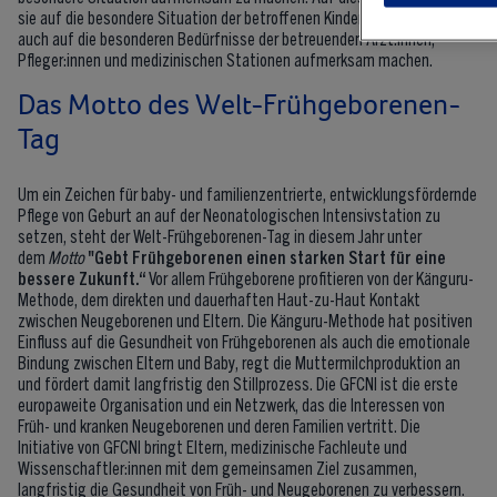
sie auf die besondere Situation der betroffenen Kinder und Eltern, aber
auch auf die besonderen Bedürfnisse der betreuenden Arzt:innen,
Pfleger:innen und medizinischen Stationen aufmerksam machen.
Das Motto des Welt-Frühgeborenen-
Tag
Um ein Zeichen für baby- und familienzentrierte, entwicklungsfördernde
Pflege von Geburt an auf der Neonatologischen Intensivstation zu
setzen, steht der Welt-Frühgeborenen-Tag in diesem Jahr unter
dem
Motto
"Gebt Frühgeborenen einen starken Start für eine
bessere Zukunft.“
Vor allem Frühgeborene profitieren von der Känguru-
Methode, dem direkten und dauerhaften Haut-zu-Haut Kontakt
zwischen Neugeborenen und Eltern. Die Känguru-Methode hat positiven
Einfluss auf die Gesundheit von Frühgeborenen als auch die emotionale
Bindung zwischen Eltern und Baby, regt die Muttermilchproduktion an
und fördert damit langfristig den Stillprozess. Die GFCNI ist die erste
europaweite Organisation und ein Netzwerk, das die Interessen von
Früh- und kranken Neugeborenen und deren Familien vertritt. Die
Initiative von GFCNI bringt Eltern, medizinische Fachleute und
Wissenschaftler:innen mit dem gemeinsamen Ziel zusammen,
langfristig die Gesundheit von Früh- und Neugeborenen zu verbessern.