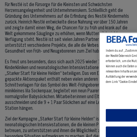
Für Nestlé ist die Fürsorge für die Kleinsten und Schwächsten
Herzensangelegenheit und Unternehmenskern. Schließlich geht die
Gründung des Unternehmens auf die Erfindung des Nestlé Kindermehls
zurück. Heinrich Nestlé entwickelte diese Nahrung vor über 150 Jahren
und zeigte damit einen Weg, die Chancen für zu früh und krank auf die
Welt gekommene Säuglinge zu erhöhen, wenn Muttermilch nicht zur
Verfügung steht. Nestlé ist seit vielen Jahren Partner von GFCNI und
unterstützt verschiedene Projekte, die alle die Verbesserung der
Gesundheit von Früh- und Neugeborenen zum Ziel haben.
Indem du auf „Zustimmen
der Nestlé Österreich G
Es freut uns besonders, dass sich auch 2025 wieder 170 der führenden
erforderlich, um die Nut
können auch die Daten a
Kinderkliniken und neonatologischen Intensivstationen an der Aktion
relevantere Inhalte anz
„Starker Start für kleine Helden“ beteiligen. Das von EFCNI und Nestlé
Aufstellung der verwende
gepackte Aktionspaket enthält neben vielen anderen Materialien auch
dem Link "Cookie-Einstel
Schnittvorlagen für das Symbol des Welt-Frühgeborenen-Tages: ein
minikleines lila Sockenpaar, begleitet von neun Paaren weißer,
normalgroßer Babysöckchen. Mitarbeiter:innen und Eltern können sie
ausschneiden und die 9 + 1 Paar Söckchen auf eine Leine auf ihrer
Station hängen.
Ziel der Kampagne „Starker Start für kleine Helden“ ist es, die
neonatologischen Intensivstationen, die die kleinen Patient:innen
betreuen, zu unterstützen und ihnen die Möglichkeit zu geben, auf ihre
besondere Situation aufmerksam zu machen. Auf diese Weise können