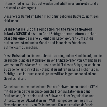
intensivmedizinisch betreut werden und erhält in einem Inkubator die
notwendige Versorgung.
Dieser erste Kampf im Leben macht frühgeborene Babys zu richtigen
Held:innen!
Deshalb hat die
Global Foundation for the Care of Newborn
Infants (GFCNI)
die Aktion
Gebt Frühgeborenen einen starken
Start für eine bessere Zukunft
ins Leben gerufen - um auf die
ersten herausfordernden Monate und Jahre eines Frühchens
aufmerksam zu machen.
Diese Botschaft in diesem Jahr ruft zu dringendem Handeln auf, um die
Gesundheit und das Wohlergehen von Frühgeborenen von Anfang an zu
verbessern. Ein starker Start ins Leben hilft diesen Babys, zu wachsen,
zu gedeihen und ihr volles Potenzial zu entfalten. Es ist nicht nur das
Richtige – es ist auch eine kluge Investition in gesündere, stärkere
Gesellschaften.
Gemeinsam mit verschiedenen Partnerfachverbänden möchte GFCNI
mit dieser Initiative neonatologische Intensivstationen in ganz
Deutschland, Österreich und der Schweiz bei der Organisation und
Umsetzung von Aktivitäten zum Welt-Frühgeborenen-Tag am 17.
November unterstützen. Teilnehmende Kliniken erhalten dafür ein