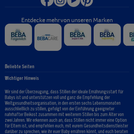
Entdecke mehr von unseren Marken
Beliebte Seiten
Hilfe
Club-Info
Wichtiger Hinweis
Expert:innen
Club Vorteile
Kontaktformular
FAQ
Wir sind der Überzeugung, dass Stillen der ideale Ernährungsstart für
Registrieren/Anmelden
Babys ist und unterstützen voll und ganz die Empfehlung der
Weltgesundheitsorganisation, in den ersten sechs Lebensmonaten
ausschließlich zu stillen, gefolgt von der Einführung geeigneter
nahrhafter Beikost zusammen mit weiterem Stillen bis zum Alter von
zwei Jahren. Wir erkennen auch an, dass Stillen nicht immer eine Option
für Eltern ist, und empfehlen euch, mit eurem Gesundheitsdienstleister
darüber zu sprechen, wie ihr euer Baby ernähren könnt, und euch beraten