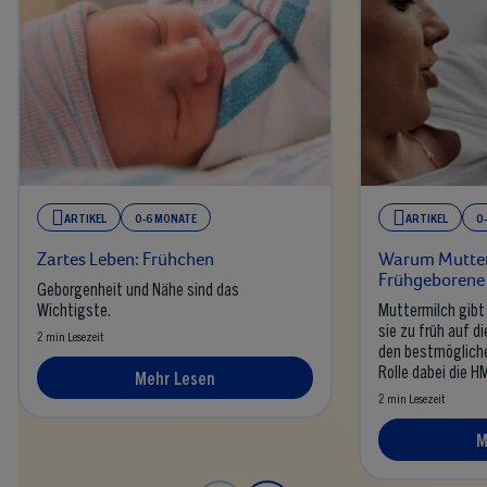
ARTIKEL
0-6 MONATE
ARTIKEL
0
Zartes Leben: Frühchen
Warum Mutter
Frühgeborene s
Geborgenheit und Nähe sind das
Wichtigste.
Muttermilch gib
sie zu früh auf 
2 min Lesezeit
den bestmögliche
Rolle dabei die HM
Mehr Lesen
2 min Lesezeit
M