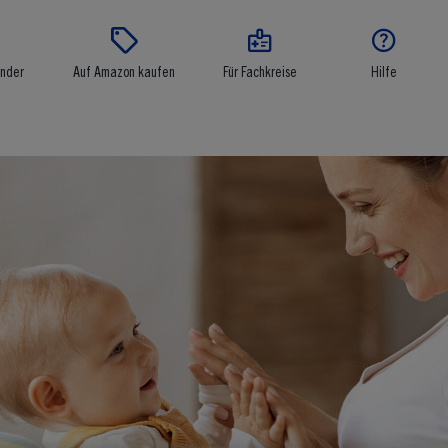




inder
Auf Amazon kaufen
Für Fachkreise
Hilfe