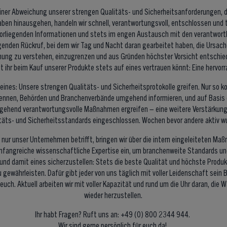
ner Abweichung unserer strengen Qualitäts- und Sicherheitsanforderungen, di
ben hinausgehen, handeln wir schnell, verantwortungsvoll, entschlossen und 
vorliegenden Informationen und stets im engen Austausch mit den verantwort
genden Rückruf, bei dem wir Tag und Nacht daran gearbeitet haben, die Ursac
hung zu verstehen, einzugrenzen und aus Gründen höchster Vorsicht entsch
t ihr beim Kauf unserer Produkte stets auf eines vertrauen könnt: Eine hervor
 eines: Unsere strengen Qualitäts- und Sicherheitsprotokolle greifen. Nur so k
ennen, Behörden und Branchenverbände umgehend informieren, und auf Basis 
gehend verantwortungsvolle Maßnahmen ergreifen – eine weitere Verstärkung
täts- und Sicherheitsstandards eingeschlossen. Wochen bevor andere aktiv w
nur unser Unternehmen betrifft, bringen wir über die intern eingeleiteten M
mfangreiche wissenschaftliche Expertise ein, um branchenweite Standards un
und damit eines sicherzustellen: Stets die beste Qualität und höchste Produk
 gewährleisten. Dafür gibt jeder von uns täglich mit voller Leidenschaft sein 
 euch. Aktuell arbeiten wir mit voller Kapazität und rund um die Uhr daran, die
wieder herzustellen.
Ihr habt Fragen? Ruft uns an: +49 (0) 800 2344 944.
Wir sind gerne persönlich für euch da!