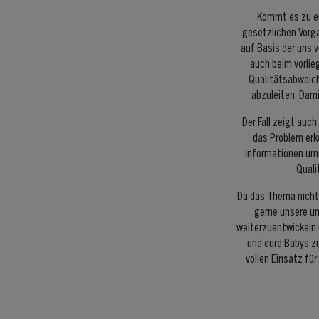
Kommt es zu ei
gesetzlichen Vorga
auf Basis der uns 
auch beim vorlie
Qualitätsabweic
abzuleiten. Dami
Der Fall zeigt auch
das Problem erk
Informationen um
Quali
Da das Thema nicht 
gerne unsere u
weiterzuentwickeln 
und eure Babys zu
vollen Einsatz für