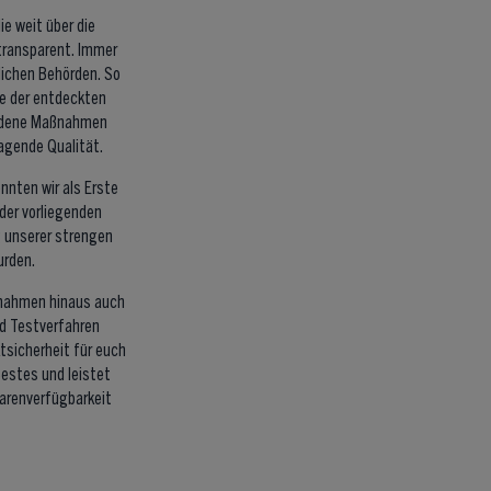
e weit über die
transparent. Immer
lichen Behörden. So
he der entdeckten
iedene Maßnahmen
ragende Qualität.
onnten wir als Erste
der vorliegenden
 unserer strengen
urden.
aßnahmen hinaus auch
d Testverfahren
tsicherheit für euch
Bestes und leistet
 Warenverfügbarkeit