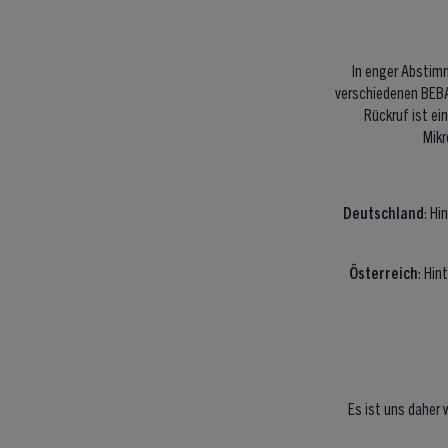
In enger Abstim
verschiedenen BEBA
Rückruf ist e
Mik
Deutschland
: H
Österreich
: Hi
Es ist uns daher