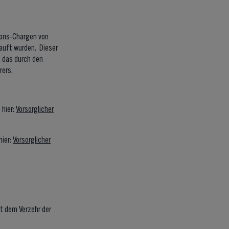
ions-Chargen von
auft wurden. Dieser
 das durch den
rers.
 hier:
Vorsorglicher
hier:
Vorsorglicher
t dem Verzehr der