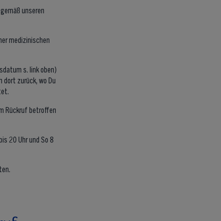
f gemäß unseren
iner medizinischen
datum s. link oben)
h dort zurück, wo Du
tet.
em Rückruf betroffen
bis 20 Uhr und So 8
ten.