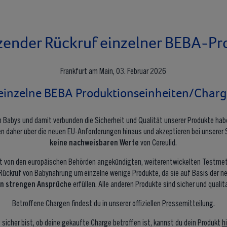
zender Rückruf einzelner BEBA-Pr
Frankfurt am Main, 03. Februar 2026
 einzelne BEBA Produktionseinheiten/Charg
 Babys und damit verbunden die Sicherheit und Qualität unserer Produkte hab
hen daher über die neuen EU-Anforderungen hinaus und akzeptieren bei unsere
keine nachweisbaren Werte
von Cereulid.
st von den europäischen Behörden angekündigten, weiterentwickelten Testme
Rückruf von Babynahrung um einzelne wenige Produkte, da sie auf Basis der 
en strengen Ansprüche
erfüllen. Alle anderen Produkte sind sicher und qualit
Betroffene Chargen findest du in unserer offiziellen
Pressemitteilung
.
 sicher bist, ob deine gekaufte Charge betroffen ist, kannst du dein Produkt
h