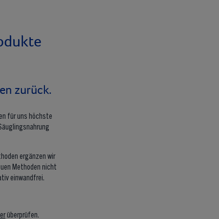
odukte
en zurück.
en für uns höchste
r Säuglingsnahrung
thoden ergänzen wir
neuen Methoden nicht
ativ einwandfrei.
ier
überprüfen.