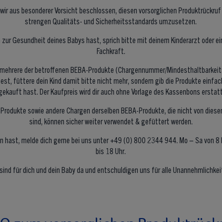
wir aus besonderer Vorsicht beschlossen, diesen vorsorglichen Produktrückru
strengen Qualitäts- und Sicherheitsstandards umzusetzen.
 zur Gesundheit deines Babys hast, sprich bitte mit deinem Kinderarzt oder e
Fachkraft.
 mehrere der betroffenen BEBA-Produkte (Chargennummer/Mindesthaltbarkeits
est, füttere dein Kind damit bitte nicht mehr, sondern gib die Produkte einfac
 gekauft hast. Der Kaufpreis wird dir auch ohne Vorlage des Kassenbons erstat
-Produkte sowie andere Chargen derselben BEBA-Produkte, die nicht von dies
sind, können sicher weiter verwendet & gefüttert werden.
en hast, melde dich gerne bei uns unter +49 (0) 800 2344 944. Mo – Sa von 8 
bis 18 Uhr.
 sind für dich und dein Baby da und entschuldigen uns für alle Unannehmlichkei