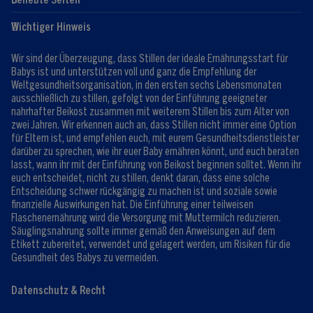
Hilfe
Club-Info
Wichtiger Hinweis
Expert:innen
Club Vorteile
Kontaktformular
FAQ
Wir sind der Überzeugung, dass Stillen der ideale Ernährungsstart für
Registrieren/Anmelden
Babys ist und unterstützen voll und ganz die Empfehlung der
Weltgesundheitsorganisation, in den ersten sechs Lebensmonaten
ausschließlich zu stillen, gefolgt von der Einführung geeigneter
nahrhafter Beikost zusammen mit weiterem Stillen bis zum Alter von
zwei Jahren. Wir erkennen auch an, dass Stillen nicht immer eine Option
für Eltern ist, und empfehlen euch, mit eurem Gesundheitsdienstleister
darüber zu sprechen, wie ihr euer Baby ernähren könnt, und euch beraten
lasst, wann ihr mit der Einführung von Beikost beginnen solltet. Wenn ihr
euch entscheidet, nicht zu stillen, denkt daran, dass eine solche
Entscheidung schwer rückgängig zu machen ist und soziale sowie
finanzielle Auswirkungen hat. Die Einführung einer teilweisen
Flaschenernährung wird die Versorgung mit Muttermilch reduzieren.
Säuglingsnahrung sollte immer gemäß den Anweisungen auf dem
Etikett zubereitet, verwendet und gelagert werden, um Risiken für die
Gesundheit des Babys zu vermeiden.
Datenschutz & Recht