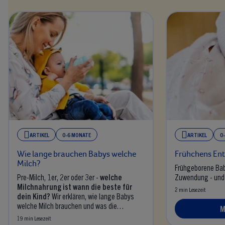
ARTIKEL
0-6 MONATE
ARTIKEL
0
Wie lange brauchen Babys welche
Frühchens Ent
Milch?
Frühgeborene Ba
Pre-Milch, 1er, 2er oder 3er -
welche
Zuwendung - und
Milchnahrung ist wann die beste für
2 min Lesezeit
dein Kind?
Wir erklären, wie lange Babys
welche Milch brauchen und was die
M
Unterschiede sind.
19 min Lesezeit