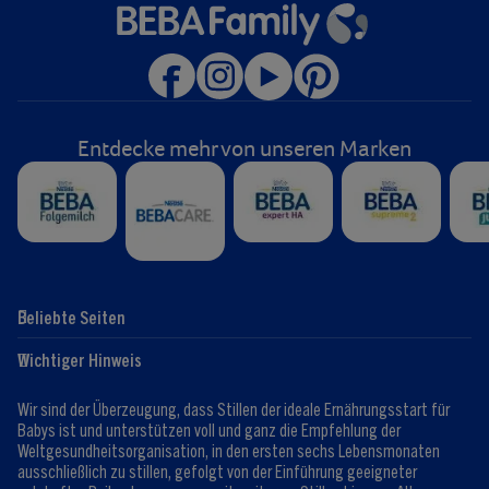
Entdecke mehr von unseren Marken
Beliebte Seiten
Hilfe
Club-Info
Wichtiger Hinweis
Expert:innen
Club Vorteile
Kontaktformular
FAQ
Wir sind der Überzeugung, dass Stillen der ideale Ernährungsstart für
Registrieren/Anmelden
Babys ist und unterstützen voll und ganz die Empfehlung der
Weltgesundheitsorganisation, in den ersten sechs Lebensmonaten
ausschließlich zu stillen, gefolgt von der Einführung geeigneter