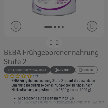
BEBA Frühgeborenennahrung
Stufe 2
BEBA FRÜHGEBORENENNAHRUNG
0-6 MONATE
PRODUKT
0 (0)
BEBA Frühgeborenennahrung Stufe 2 ist auf die besonderen
Ernährungsbedürfnisse deines frühgeborenen Kindes nach
Klinikentlassung abgestimmt (ab 1800 g bis ca. 4000 g).
Mit schonend aufgespaltenem PROTEIN
Mit den HUMANEN MILCH-OLIGOSACCHARIDEN* 2’-FL und LNnT,
welche natürlicherweise nur in Muttermilch vorkommen