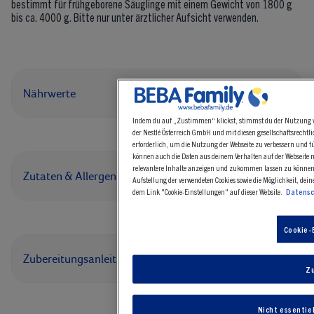
bestimmt für frühgeborene Säuglinge mit einem Gewicht von 1800 g
bis ca. 4000 g. Bitte nur unter ärztlicher Aufsicht verwenden.
Nährwerte
Indem du auf „Zustimmen“ klickst, stimmst du der Nutzung vo
der Nestlé Österreich GmbH und mit diesen gesellschaftsrecht
erforderlich, um die Nutzung der Webseite zu verbessern und fü
können auch die Daten aus deinem Verhalten auf der Webseite
relevantere Inhalte anzeigen und zukommen lassen zu können.
Zutaten & Allergene
Aufstellung der verwendeten Cookies sowie die Möglichkeit, dei
dem Link "Cookie-Einstellungen" auf dieser Website.
Datensc
Cookie-
Zubereitungsanleitung
Z
Nicht essentie