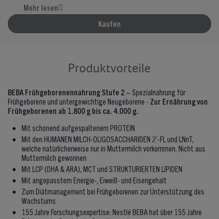
Mehr lesen
Mit LCP (DHA & ARA), MCT und STRUKTURIERTEN LIPIDEN
Mit angepasstem Energie-, Eiweiß- und Eisengehalt
Kaufen
Zum Diätmanagement bei Frühgeborenen zur Unterstützung de
Wachstums
*Nicht aus Muttermilch gewonnen
Produktvorteile
BEBA Frühgeborenennahrung Stufe 2
– Spezialnahrung für
Frühgeborene und untergewichtige Neugeborene -
Zur Ernährung von
Frühgeborenen ab 1.800 g bis ca. 4.000 g.
Mit schonend aufgespaltenem PROTEIN
Mit den HUMANEN MILCH-OLIGOSACCHARIDEN 2’-FL und LNnT,
welche natürlicherweise nur in Muttermilch vorkommen. Nicht aus
Muttermilch gewonnen
Mit LCP (DHA & ARA), MCT und STRUKTURIERTEN LIPIDEN
Mit angepasstem Energie-, Eiweiß- und Eisengehalt
Zum Diätmanagement bei Frühgeborenen zur Unterstützung des
Wachstums
155 Jahre Forschungsexpertise: Nestlé BEBA hat über 155 Jahre