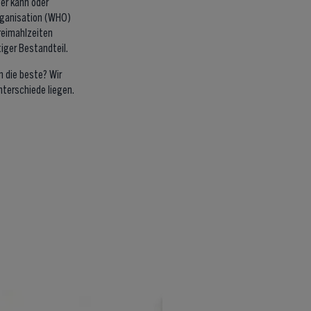
ter kann oder
organisation (WHO)
reimahlzeiten
tiger Bestandteil.
n die beste? Wir
nterschiede liegen.