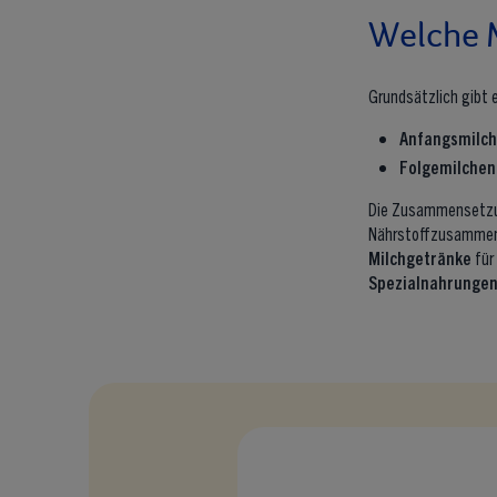
Welche M
Grundsätzlich gibt 
Anfangsmilc
Folgemilchen
Die Zusammensetzun
Nährstoffzusammense
Milchgetränke
für
Spezialnahrunge