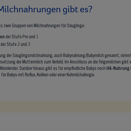
ilchnahrungen gibt es?
es zwei Gruppen von Milchnahrungen für Säuglinge:
hen
der Stufe Pre und 1
der Stufe 2 und 3
g der Säuglingsmilchnahrung, auch Babynahrung/Babymilch genannt, nimmt 
tzung die Muttermilch zum Vorbild. Im Anschluss an die Folgemilchen gibt 
 Kleinkinder. Darüber hinaus gibt es für empfindliche Babys noch
HA-Nahrung
n
für Babys mit Reflux, Koliken oder einer Kuhmilchallergie.