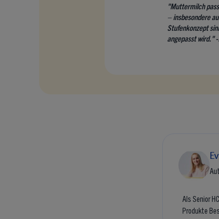
"Muttermilch pass
– insbesondere auc
Stufenkonzept sin
angepasst wird." -
Ev
Aut
Als Senior H
Produkte Bes