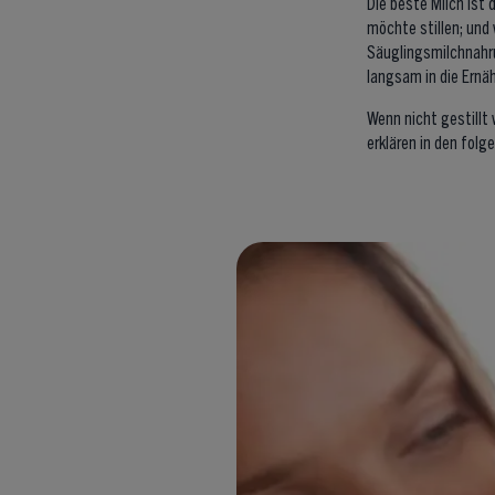
Die beste Milch ist 
möchte stillen; und
Säuglingsmilchnahru
langsam in die Ernäh
Wenn nicht gestillt 
erklären in den fol