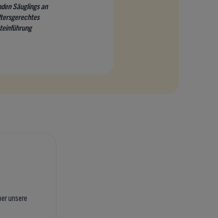
nden Säuglings an
altersgerechtes
teinführung
ber unsere