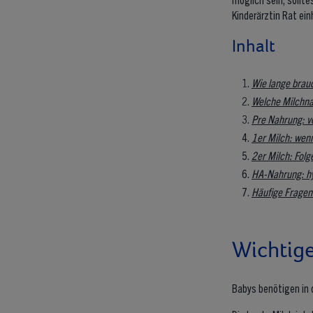
Kinderärztin Rat ein
Inhalt
Wie lange brau
Welche Milchna
Pre Nahrung: v
1er Milch: wenn
2er Milch: Fol
HA-Nahrung: hyd
Häufige Fragen
Wichtige
Babys benötigen in 