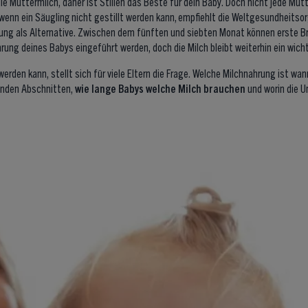
die Muttermilch, daher ist Stillen das Beste für dein Baby. Doch nicht jede Mut
 wenn ein Säugling nicht gestillt werden kann, empfiehlt die Weltgesundheits
ng als Alternative. Zwischen dem fünften und siebten Monat können erste B
rung deines Babys eingeführt werden, doch die Milch bleibt weiterhin ein wich
werden kann, stellt sich für viele Eltern die Frage. Welche Milchnahrung ist wan
genden Abschnitten,
wie lange Babys welche Milch brauchen
und worin die U