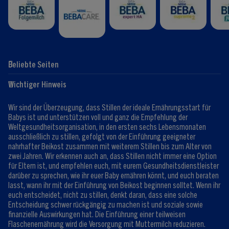
Beliebte Seiten
Hilfe
Club-Info
Wichtiger Hinweis
Expert:innen
Club Vorteile
Kontaktformular
FAQ
Wir sind der Überzeugung, dass Stillen der ideale Ernährungsstart für
Registrieren/Anmelden
Babys ist und unterstützen voll und ganz die Empfehlung der
Weltgesundheitsorganisation, in den ersten sechs Lebensmonaten
ausschließlich zu stillen, gefolgt von der Einführung geeigneter
nahrhafter Beikost zusammen mit weiterem Stillen bis zum Alter von
zwei Jahren. Wir erkennen auch an, dass Stillen nicht immer eine Option
für Eltern ist, und empfehlen euch, mit eurem Gesundheitsdienstleister
darüber zu sprechen, wie ihr euer Baby ernähren könnt, und euch beraten
lasst, wann ihr mit der Einführung von Beikost beginnen solltet. Wenn ihr
euch entscheidet, nicht zu stillen, denkt daran, dass eine solche
Entscheidung schwer rückgängig zu machen ist und soziale sowie
finanzielle Auswirkungen hat. Die Einführung einer teilweisen
Flaschenernährung wird die Versorgung mit Muttermilch reduzieren.