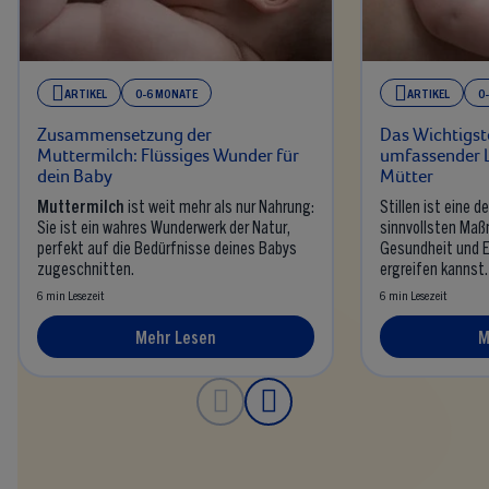
ARTIKEL
0-6 MONATE
ARTIKEL
0
Zusammensetzung der
Das Wichtigste
Muttermilch: Flüssiges Wunder für
umfassender L
dein Baby
Mütter
Muttermilch
ist weit mehr als nur Nahrung:
Stillen ist eine d
Sie ist ein wahres Wunderwerk der Natur,
sinnvollsten Maßn
perfekt auf die Bedürfnisse deines Babys
Gesundheit und E
zugeschnitten.
ergreifen kannst.
6 min Lesezeit
6 min Lesezeit
Mehr Lesen
M