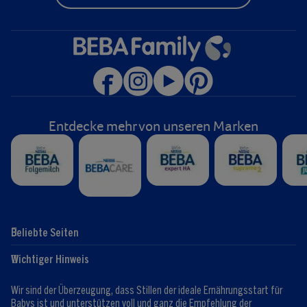
Entdecke mehr von unseren Marken
Beliebte Seiten
Hilfe
Club-Info
Wichtiger Hinweis
Expert:innen
Club Vorteile
Kontaktformular
FAQ
Wir sind der Überzeugung, dass Stillen der ideale Ernährungsstart für
Registrieren/Anmelden
Babys ist und unterstützen voll und ganz die Empfehlung der