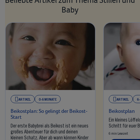
Beliebte Artikel zum Thema Stillen und
Baby
ARTIKEL
0-6 MONATE
ARTIKEL
6
Beikostplan: So gelingt der Beikost-
Beikostplan
Start
Ein kleines Löffel
Der erste Babybrei als Beikost ist ein neues
Schritt für euer 
großes Abenteuer für dich und deinen
6 min Lesezeit
kleinen Schatz. Aber ab wann können Kinder