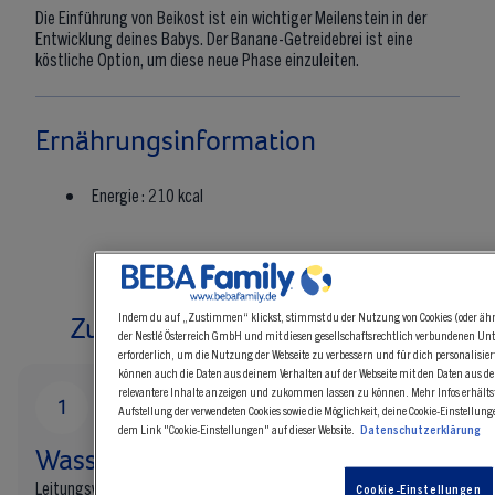
Die Einführung von Beikost ist ein wichtiger Meilenstein in der
Entwicklung deines Babys. Der Banane-Getreidebrei ist eine
köstliche Option, um diese neue Phase einzuleiten.
Ernährungsinformation
Energie :
210 kcal
Indem du auf „Zustimmen“ klickst, stimmst du der Nutzung von Cookies (oder ähn
Zubereitung Babybrei Banane
der Nestlé Österreich GmbH und mit diesen gesellschaftsrechtlich verbundenen Unt
erforderlich, um die Nutzung der Webseite zu verbessern und für dich personalisie
können auch die Daten aus deinem Verhalten auf der Webseite mit den Daten aus 
relevantere Inhalte anzeigen und zukommen lassen zu können. Mehr Infos erhälts
Aufstellung der verwendeten Cookies sowie die Möglichkeit, deine Cookie-Einstellun
dem Link "Cookie-Einstellungen" auf dieser Website.
Datenschutzerklärung
Wasser erhitzen:
Leitungswasser in einem Kochtopf erhitzen, bis es einmal kurz
Cookie-Einstellungen