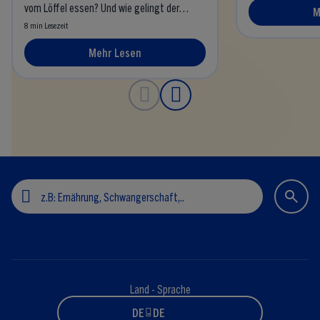
vom Löffel essen? Und wie gelingt der
M
Beikoststart mit Brei?
8 min Lesezeit
Mehr Lesen
Land - Sprache
DE - DE