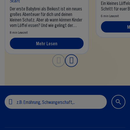
Start
Ein kleines Löffel
Der erste Babybrei als Beikost ist ein neues
Schritt für euer 
großes Abenteuer für dich und deinen
6 min Lesezeit
kleinen Schatz. Aber ab wann können Kinder
vom Löffel essen? Und wie gelingt der
M
Beikoststart mit Brei?
8 min Lesezeit
Mehr Lesen