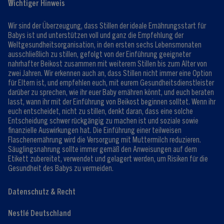
Wichtiger Hinweis
Expert:innen
Club Vorteile
Kontaktformular
FAQ
Wir sind der Überzeugung, dass Stillen der ideale Ernährungsstart für
Registrieren/Anmelden
Babys ist und unterstützen voll und ganz die Empfehlung der
Weltgesundheitsorganisation, in den ersten sechs Lebensmonaten
ausschließlich zu stillen, gefolgt von der Einführung geeigneter
nahrhafter Beikost zusammen mit weiterem Stillen bis zum Alter von
zwei Jahren. Wir erkennen auch an, dass Stillen nicht immer eine Option
für Eltern ist, und empfehlen euch, mit eurem Gesundheitsdienstleister
darüber zu sprechen, wie ihr euer Baby ernähren könnt, und euch beraten
lasst, wann ihr mit der Einführung von Beikost beginnen solltet. Wenn ihr
euch entscheidet, nicht zu stillen, denkt daran, dass eine solche
Entscheidung schwer rückgängig zu machen ist und soziale sowie
finanzielle Auswirkungen hat. Die Einführung einer teilweisen
Flaschenernährung wird die Versorgung mit Muttermilch reduzieren.
Säuglingsnahrung sollte immer gemäß den Anweisungen auf dem
Etikett zubereitet, verwendet und gelagert werden, um Risiken für die
Gesundheit des Babys zu vermeiden.
Datenschutz & Recht
Nestlé Deutschland