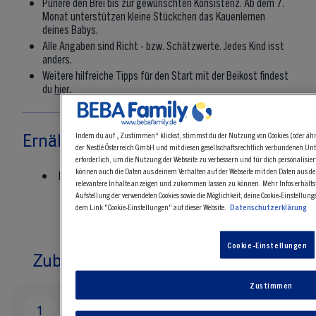
Püriere den Brei bis zur gewünschten Konsistenz. Ab dem 7.
Monat unterstützen kleine Stückchen das Kauenlernen
deines Babys.
Alle Angaben sind Richt - bzw. Schätzwerte. Jedes Kind isst
anders.
Weitere hilfreiche Tipps für den Start mit der Beikost findest
du
hier
.
Indem du auf „Zustimmen“ klickst, stimmst du der Nutzung von Cookies (oder ähn
Ernährungsinformation
der Nestlé Österreich GmbH und mit diesen gesellschaftsrechtlich verbundenen Unt
erforderlich, um die Nutzung der Webseite zu verbessern und für dich personalisie
können auch die Daten aus deinem Verhalten auf der Webseite mit den Daten aus 
Energie :
176 kcal
relevantere Inhalte anzeigen und zukommen lassen zu können. Mehr Infos erhälts
Aufstellung der verwendeten Cookies sowie die Möglichkeit, deine Cookie-Einstellun
dem Link "Cookie-Einstellungen" auf dieser Website.
Datenschutzerklärung
Cookie-Einstellungen
Zubereitung Babybrei mit Fleisch
Zustimmen