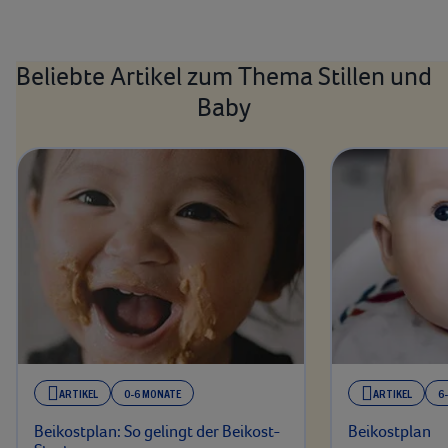
Beliebte Artikel zum Thema Stillen und
Baby
ARTIKEL
0-6 MONATE
ARTIKEL
6
Beikostplan: So gelingt der Beikost-
Beikostplan