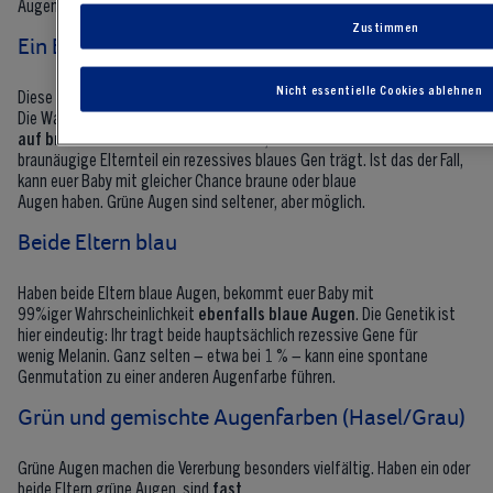
Augen?
Zustimmen
Ein Elternteil blau, einer braun
Nicht essentielle Cookies ablehnen
Diese Kombination ist besonders spannend:
Die Wahrscheinlichkeit verteilt sich
etwa je zur Hälfte
auf braun und blau
. Entscheidend ist, ob der
braunäugige Elternteil ein rezessives blaues Gen trägt. Ist das der Fall,
kann euer Baby mit gleicher Chance braune oder blaue
Augen haben. Grüne Augen sind seltener, aber möglich.
Beide Eltern blau
Haben beide Eltern blaue Augen, bekommt euer Baby mit
99%iger Wahrscheinlichkeit
ebenfalls blaue Augen
. Die Genetik ist
hier eindeutig: Ihr tragt beide hauptsächlich rezessive Gene für
wenig Melanin. Ganz selten – etwa bei 1 % – kann eine spontane
Genmutation zu einer anderen Augenfarbe führen.
Grün und gemischte Augenfarben (Hasel/Grau)
Grüne Augen machen die Vererbung besonders vielfältig. Haben ein oder
beide Eltern grüne Augen, sind
fast