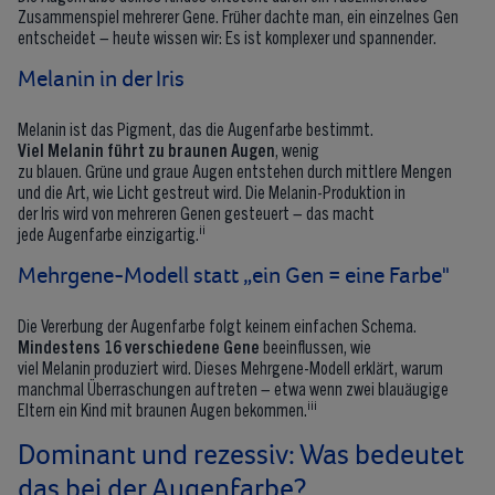
Zusammenspiel mehrerer Gene. Früher dachte man, ein einzelnes Gen
entscheidet – heute wissen wir: Es ist komplexer und spannender.
Melanin in der Iris
Melanin ist das Pigment, das die Augenfarbe bestimmt.
Viel
Melanin
führt zu
braunen Augen
, wenig
zu blauen. Grüne und graue Augen entstehen durch mittlere Mengen
und die Art, wie Licht gestreut wird. Die Melanin-Produktion in
der Iris wird von mehreren Genen gesteuert – das macht
ii
jede Augenfarbe einzigartig.
Mehrgene-Modell statt „ein Gen = eine Farbe"
Die Vererbung der Augenfarbe folgt keinem einfachen Schema.
Mindestens 16 verschiedene Gene
beeinflussen, wie
viel Melanin produziert wird. Dieses Mehrgene-Modell erklärt, warum
manchmal Überraschungen auftreten – etwa wenn zwei blauäugige
iii
Eltern ein Kind mit braunen Augen bekommen.
Dominant und rezessiv: Was bedeutet
das bei der Augenfarbe?