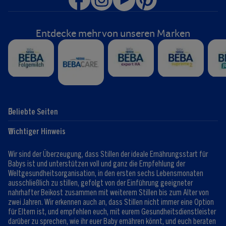
Entdecke mehr von unseren Marken
Beliebte Seiten
Hilfe
Club-Info
Wichtiger Hinweis
Expert:innen
Club Vorteile
Kontaktformular
FAQ
Wir sind der Überzeugung, dass Stillen der ideale Ernährungsstart für
Registrieren/Anmelden
Babys ist und unterstützen voll und ganz die Empfehlung der
Weltgesundheitsorganisation, in den ersten sechs Lebensmonaten
ausschließlich zu stillen, gefolgt von der Einführung geeigneter
nahrhafter Beikost zusammen mit weiterem Stillen bis zum Alter von
zwei Jahren. Wir erkennen auch an, dass Stillen nicht immer eine Option
für Eltern ist, und empfehlen euch, mit eurem Gesundheitsdienstleister
darüber zu sprechen, wie ihr euer Baby ernähren könnt, und euch beraten