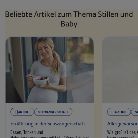
Beliebte Artikel zum Thema Stillen und
Baby
ARTIKEL
SCHWANGERSCHAFT
ARTIKEL
S
Ernährung in der Schwangerschaft
Allergievorso
Essen, Trinken und
Wie groß ist das A
Nahrungsergänzungsmittel – Worauf du bei
Neugeborenen?