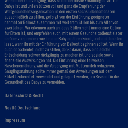
Wir sind der Überzeugung, dass Stillen der ideale Ernährungsstart für
Registrieren/Anmelden
Babys ist und unterstützen voll und ganz die Empfehlung der
Weltgesundheitsorganisation, in den ersten sechs Lebensmonaten
ausschließlich zu stillen, gefolgt von der Einführung geeigneter
nahrhafter Beikost zusammen mit weiterem Stillen bis zum Alter von
zwei Jahren. Wir erkennen auch an, dass Stillen nicht immer eine Option
für Eltern ist, und empfehlen euch, mit eurem Gesundheitsdienstleister
darüber zu sprechen, wie ihr euer Baby ernähren könnt, und euch beraten
lasst, wann ihr mit der Einführung von Beikost beginnen solltet. Wenn ihr
euch entscheidet, nicht zu stillen, denkt daran, dass eine solche
Entscheidung schwer rückgängig zu machen ist und soziale sowie
finanzielle Auswirkungen hat. Die Einführung einer teilweisen
Flaschenernährung wird die Versorgung mit Muttermilch reduzieren.
Säuglingsnahrung sollte immer gemäß den Anweisungen auf dem
Etikett zubereitet, verwendet und gelagert werden, um Risiken für die
Gesundheit des Babys zu vermeiden.
Datenschutz & Recht
Nestlé Deutschland
Impressum