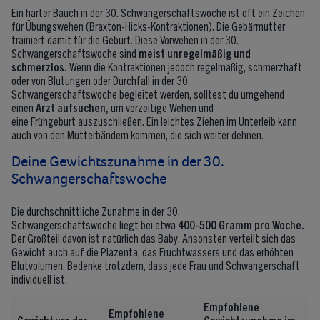
Ein harter Bauch in der 30. Schwangerschaftswoche ist oft ein Zeichen
für Übungswehen (Braxton-Hicks-Kontraktionen). Die Gebärmutter
trainiert damit für die Geburt. Diese Vorwehen in der 30.
Schwangerschaftswoche sind
meist unregelmäßig und
schmerzlos.
Wenn die Kontraktionen jedoch regelmäßig, schmerzhaft
oder von Blutungen oder Durchfall in der 30.
Schwangerschaftswoche begleitet werden, solltest du umgehend
einen
Arzt aufsuchen,
um vorzeitige Wehen und
eine Frühgeburt auszuschließen. Ein leichtes Ziehen im Unterleib kann
auch von den Mutterbändern kommen, die sich weiter dehnen.
Deine Gewichtszunahme in der 30.
Schwangerschaftswoche
Die durchschnittliche Zunahme in der 30.
Schwangerschaftswoche liegt bei etwa
400-500 Gramm pro Woche.
Der Großteil davon ist natürlich das Baby. Ansonsten verteilt sich das
Gewicht auch auf die Plazenta, das Fruchtwassers und das erhöhten
Blutvolumen. Bedenke trotzdem, dass jede Frau und Schwangerschaft
individuell ist.
Empfohlene
Empfohlene
Gewicht vor der
Gewichtzunahme im