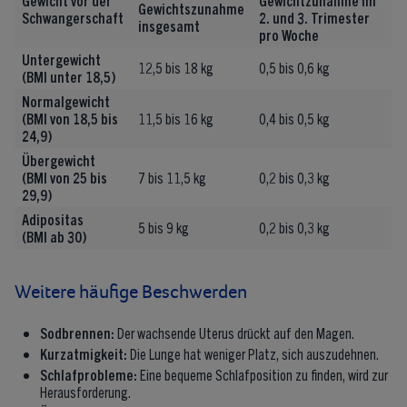
Gewichtszunahme
Schwangerschaft
2. und 3. Trimester
insgesamt
pro Woche
Untergewicht
12,5 bis 18 kg
0,5 bis 0,6 kg
(BMI unter 18,5)
Normalgewicht
(BMI von 18,5 bis
11,5 bis 16 kg
0,4 bis 0,5 kg
24,9)
Übergewicht
(BMI von 25 bis
7 bis 11,5 kg
0,2 bis 0,3 kg
29,9)
Adipositas
5 bis 9 kg
0,2 bis 0,3 kg
(BMI ab 30)
Weitere häufige Beschwerden
Sodbrennen:
Der wachsende Uterus drückt auf den Magen.
Kurzatmigkeit:
Die Lunge hat weniger Platz, sich auszudehnen.
Schlafprobleme:
Eine bequeme Schlafposition zu finden, wird zur
Herausforderung.