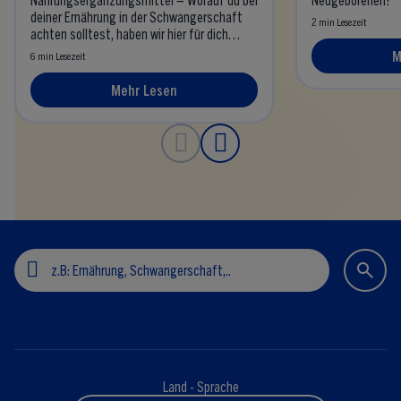
deiner Ernährung in der Schwangerschaft
2 min Lesezeit
achten solltest, haben wir hier für dich
zusammengefasst.
M
6 min Lesezeit
Mehr Lesen
Land - Sprache