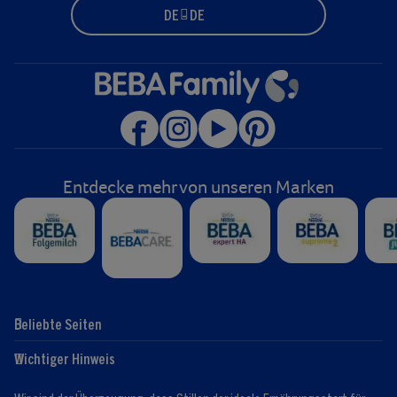
DE - DE
Entdecke mehr von unseren Marken
Beliebte Seiten
Hilfe
Club-Info
Wichtiger Hinweis
Expert:innen
Club Vorteile
Kontaktformular
FAQ