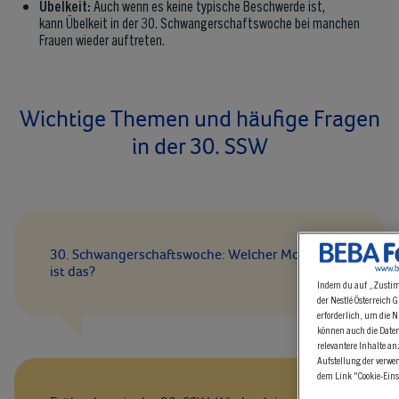
Übelkeit:
Auch wenn es keine typische Beschwerde ist,
kann Übelkeit in der 30. Schwangerschaftswoche bei manchen
Frauen wieder auftreten.
Wichtige Themen und häufige Fragen
in der 30. SSW
Indem du auf „Zustimmen
der Nestlé Österreich G
30. Schwangerschaftswoche: Welcher Monat
erforderlich, um die Nut
ist das?
können auch die Daten a
relevantere Inhalte anz
Aufstellung der verwende
dem Link "Cookie-Einstel