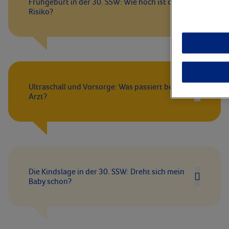
Frühgeburt in der 30. SSW: Wie hoch ist das
Risiko?
Ultraschall und Vorsorge: Was passiert beim
Arzt?
Die Kindslage in der 30. SSW: Dreht sich mein
Baby schon?