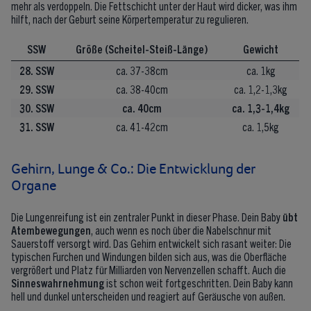
mehr als verdoppeln. Die Fettschicht unter der Haut wird dicker, was ihm
hilft, nach der Geburt seine Körpertemperatur zu regulieren.
SSW
Größe (Scheitel-Steiß-Länge)
Gewicht
28. SSW
ca. 37-38cm
ca. 1kg
29. SSW
ca. 38-40cm
ca. 1,2-1,3kg
30. SSW
ca. 40cm
ca. 1,3-1,4kg
31. SSW
ca. 41-42cm
ca. 1,5kg
Gehirn, Lunge & Co.: Die Entwicklung der
Organe
Die Lungenreifung ist ein zentraler Punkt in dieser Phase. Dein Baby
übt
Atembewegungen
, auch wenn es noch über die Nabelschnur mit
Sauerstoff versorgt wird. Das Gehirn entwickelt sich rasant weiter: Die
typischen Furchen und Windungen bilden sich aus, was die Oberfläche
vergrößert und Platz für Milliarden von Nervenzellen schafft. Auch die
Sinneswahrnehmung
ist schon weit fortgeschritten. Dein Baby kann
hell und dunkel unterscheiden und reagiert auf Geräusche von außen.