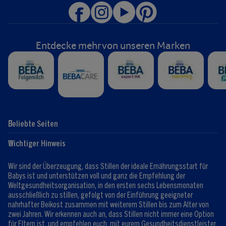
Entdecke mehr von unseren Marken
Beliebte Seiten
Hilfe
Club-Info
Wichtiger Hinweis
Expert:innen
Club Vorteile
Kontaktformular
FAQ
Wir sind der Überzeugung, dass Stillen der ideale Ernährungsstart für
Registrieren/Anmelden
Babys ist und unterstützen voll und ganz die Empfehlung der
Weltgesundheitsorganisation, in den ersten sechs Lebensmonaten
ausschließlich zu stillen, gefolgt von der Einführung geeigneter
nahrhafter Beikost zusammen mit weiterem Stillen bis zum Alter von
zwei Jahren. Wir erkennen auch an, dass Stillen nicht immer eine Option
für Eltern ist, und empfehlen euch, mit eurem Gesundheitsdienstleister