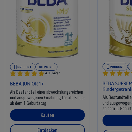
PRODUKT
PRODUKT
KLEINKIND
4.9 (142) *
BEBA SUPREM
BEBA JUNIOR 1+
Kindergeträn
Als Bestandteil einer abwechslungsreichen
​Als Bestandteil
und ausgewogenen Ernährung für alle Kinder
und ausgewogenen
ab dem 1.Geburtstag.​
ab dem 1. Geburt
Kaufen
Entdecken