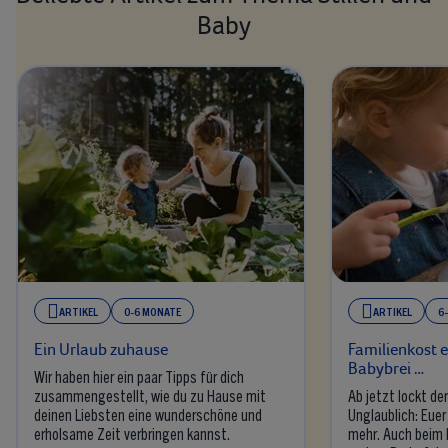
Baby
ARTIKEL
0-6 MONATE
ARTIKEL
6
Ein Urlaub zuhause
Familienkost 
Babybrei …
Wir haben hier ein paar Tipps für dich
zusammengestellt, wie du zu Hause mit
Ab jetzt lockt der
deinen Liebsten eine wunderschöne und
Unglaublich: Euer
erholsame Zeit verbringen kannst.
mehr. Auch beim 