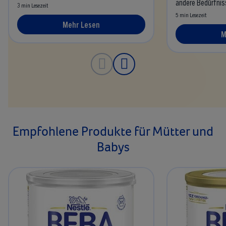
andere Bedürfnis
3 min Lesezeit
5 min Lesezeit
Mehr Lesen
M
Empfohlene Produkte für Mütter und
Babys