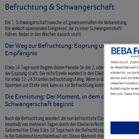
Befruchtung & Schwangerschaft
Die 1. Schwangerschaftswoche ist gewissermaßen die Vorbereitung.
Die wirklich spannenden Ereignisse, die zu einer Schwangerschaft
führen, finden in den Wochen danach statt.
Indem du auf „Zustimmen
Der Weg zur Befruchtung: Eisprung und
der Nestlé Österreich G
Empfängnis
erforderlich, um die Nut
können auch die Daten a
relevantere Inhalte anz
Etwa 14 Tage nach Beginn deiner Periode (in der 2. oder
3. SSW
) findet
Aufstellung der verwende
der Eisprung statt. Die reife Eizelle wandert in den Eileiter und ist dort
dem Link "Cookie-Einstel
für etwa 12-24 Stunden befruchtungsfähig. Wenn in dieser Zeit
Spermien zur Stelle sind, kann es zur Befruchtung kommen.
Die Einnistung: Der Moment, in dem die
Schwangerschaft beginnt
Nach der Befruchtung wandert die nun befruchtete Eizelle (Zygote)
innerhalb von mehreren Tagen durch den Eileiter in Richtung
Gebärmutter. Etwa 5 bis 10 Tage nach der Befruchtung nistet sie sich
in der Gebärmutterschleimhaut ein. Dieser Moment markiert den