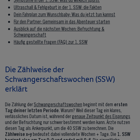
Ultraschall & Fehlgeburt in der 1. SSW: die Fakten
Dein Fahrplan zum Wunschbaby: Was du jetzt tun kannst
Für den Partner: Gemeinsam in das Abenteuer starten
Ausblick auf die nächsten Wochen: Befruchtung &
Schwangerschaft
Häufig gestellte Fragen (FAQ) zur 1. SSW
Die Zählweise der
Schwangerschaftswochen (SSW)
erklärt
Die Zählung der
Schwangerschaftswochen
beginnt mit dem
ersten
Tag deiner letzten Periode
. Warum? Weil dieser Tag ein klares,
verlässliches Datum ist, während der
genaue Zeitpunkt des Eisprungs
und der Befruchtung nur schwer bestimmt werden kann. Ärzte nutzen
diesen Tag als Ankerpunkt, um die 40 SSW zu berechnen. Die
Zählweise x+y
bedeutet dabei vollendete Wochen + Tage. Die
1. SSW
beginnt also am Tag 0+0 und endet mit 0+6
. Die eigentliche