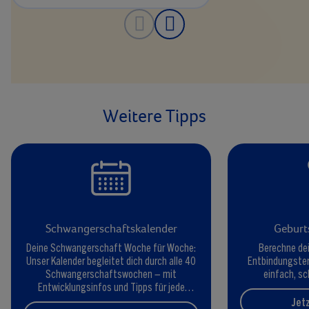
Weitere Tipps
Schwangerschaftskalender
Geburt
Deine Schwangerschaft Woche für Woche:
Berechne dei
Unser Kalender begleitet dich durch alle 40
Entbindungster
Schwangerschaftswochen – mit
einfach, sc
Entwicklungsinfos und Tipps für jede
Phase.
Jet