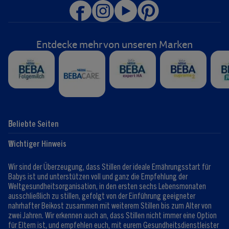
Entdecke mehr von unseren Marken
Beliebte Seiten
Hilfe
Club-Info
Wichtiger Hinweis
Expert:innen
Club Vorteile
Kontaktformular
FAQ
Wir sind der Überzeugung, dass Stillen der ideale Ernährungsstart für
Registrieren/Anmelden
Babys ist und unterstützen voll und ganz die Empfehlung der
Weltgesundheitsorganisation, in den ersten sechs Lebensmonaten
ausschließlich zu stillen, gefolgt von der Einführung geeigneter
nahrhafter Beikost zusammen mit weiterem Stillen bis zum Alter von
zwei Jahren. Wir erkennen auch an, dass Stillen nicht immer eine Option
für Eltern ist, und empfehlen euch, mit eurem Gesundheitsdienstleister