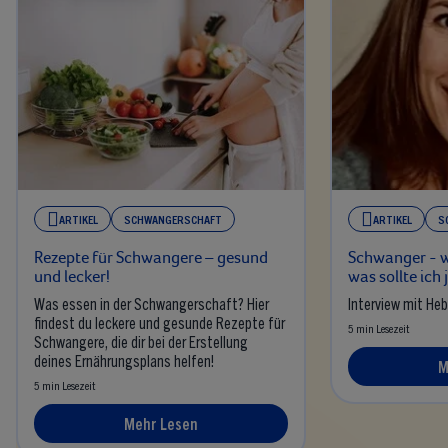
ARTIKEL
SCHWANGERSCHAFT
ARTIKEL
S
Rezepte für Schwangere – gesund
Schwanger - w
und lecker!
was sollte ich
Was essen in der Schwangerschaft? Hier
Interview mit He
findest du leckere und gesunde Rezepte für
5 min Lesezeit
Schwangere, die dir bei der Erstellung
deines Ernährungsplans helfen!
M
5 min Lesezeit
Mehr Lesen