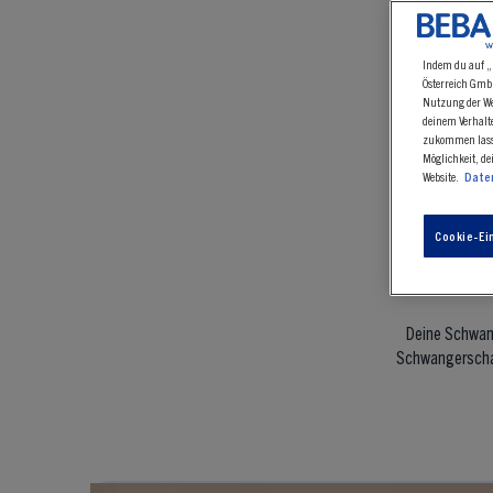
Indem du auf „
Österreich GmbH
Nutzung der Web
deinem Verhalt
zukommen lasse
Möglichkeit, de
Website.
Date
Alle
Cookie-Ei
Deine Schwan
Schwangerschaf