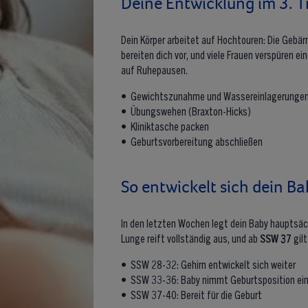
Deine Entwicklung im 3. T
Dein Körper arbeitet auf Hochtouren: Die Gebä
bereiten dich vor, und viele Frauen verspüren e
auf Ruhepausen.
• Gewichtszunahme und Wassereinlagerunge
• Übungswehen (Braxton-Hicks)
• Kliniktasche packen
• Geburtsvorbereitung abschließen
So entwickelt sich dein Ba
In den letzten Wochen legt dein Baby hauptsäch
Lunge reift vollständig aus, und ab
SSW 37
gilt
• SSW 28-32: Gehirn entwickelt sich weiter
• SSW 33-36: Baby nimmt Geburtsposition ei
• SSW 37-40: Bereit für die Geburt