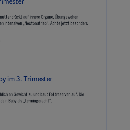
rimester
rmutter drückt auf innere Organe, Übungswehen
inen intensiven „Nestbautrieb". Achte jetzt besonders
n
by im 3. Trimester
lich an Gewicht zu und baut Fettreserven auf. Die
 dein Baby als „termingerecht".
n