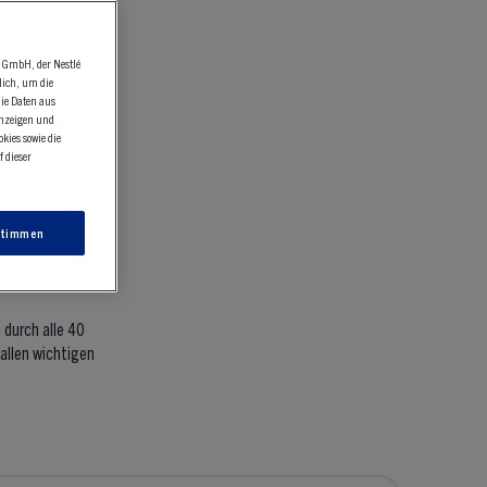
n GmbH, der Nestlé
lich, um die
die Daten aus
anzeigen und
kies sowie die
 dieser
en im
stimmen
durch alle 40
allen wichtigen