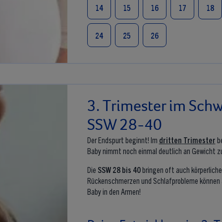
14
15
16
17
18
24
25
26
3. Trimester im Sch
SSW 28-40
Der Endspurt beginnt! Im
dritten
Trimester
be
Baby nimmt noch einmal deutlich an Gewicht zu 
Die
SSW 28 bis 40
bringen oft auch körperlich
Rückenschmerzen und Schlafprobleme können auf
Baby in den Armen!