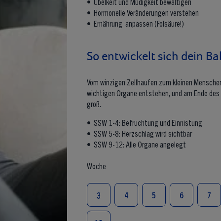
• Übelkeit und Müdigkeit bewältigen
• Hormonelle Veränderungen verstehen
• Ernährung anpassen (Folsäure!)
So entwickelt sich dein Ba
Vom winzigen Zellhaufen zum kleinen Menschen: 
wichtigen Organe entstehen, und am Ende des e
groß.
• SSW 1-4: Befruchtung und Einnistung
• SSW 5-8: Herzschlag wird sichtbar
• SSW 9-12: Alle Organe angelegt
Woche
3
4
5
6
7