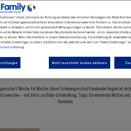
Zustimmen“ klickst, stimmst du der Nutzung von Cookies (oder ähnlichen Technologien) der Nestlé Nutritio
 und mit diesen gesellschaftsrechtlich verbundenen Unternehmen sowie ihren Partnern zu. Dies ist erforder
seite zu verbessern und für dich personalisierte Werbung anzeigen zu können. Falls relevant, können auch 
en auf der Webseite mit den Daten aus deinem Benutzerkonto kombiniert werden, um dir relevantere Inhalte 
n zu können. Mehr Infos erhältst du in unserer Datenschutzerklärung. Eine Aufstellung der verwendeten Coo
ine Cookie-Einstellungen zu ändern, erhältst du
hier
oder jederzeit unter dem Link "Cookie-Einstellungen" auf
nschutzerklärung
 40 Schwangerschaftswoch
nstellungen
Nicht essentielle Cookies ablehnen
Zu
Überblick
gerschaft Woche für Woche: Unser Schwangerschaftskalender begleitet dich 
tswochen – mit Infos zur Baby-Entwicklung, Tipps für werdende Mütter und 
Terminen.