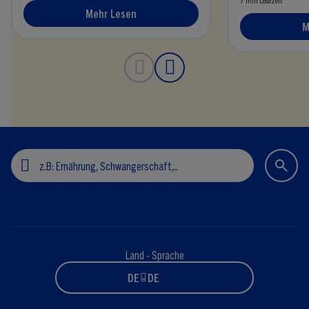
Mehr Lesen
M
Land - Sprache
DE - DE