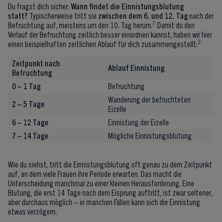
Du fragst dich sicher:
Wann findet die Einnistungsblutung
statt?
Typischerweise tritt sie
zwischen dem 6. und 12. Tag
nach der
1
Befruchtung auf, meistens um den 10. Tag herum.
Damit du den
Verlauf der Befruchtung zeitlich besser einordnen kannst, haben wir hier
3
einen beispielhaften zeitlichen Ablauf für dich zusammengestellt:
Zeitpunkt nach
Ablauf Einnistung
Befruchtung
0 – 1 Tag
Befruchtung
Wanderung der befruchteten
2 – 5 Tage
Eizelle
6 – 12 Tage
Einnistung der Eizelle
7 – 14 Tage
Mögliche Einnistungsblutung
Wie du siehst, tritt die Einnistungsblutung oft genau zu dem Zeitpunkt
auf, an dem viele Frauen ihre Periode erwarten. Das macht die
Unterscheidung manchmal zu einer kleinen Herausforderung. Eine
Blutung, die erst 14 Tage nach dem Eisprung auftritt, ist zwar seltener,
aber durchaus möglich – in manchen Fällen kann sich die Einnistung
etwas verzögern.