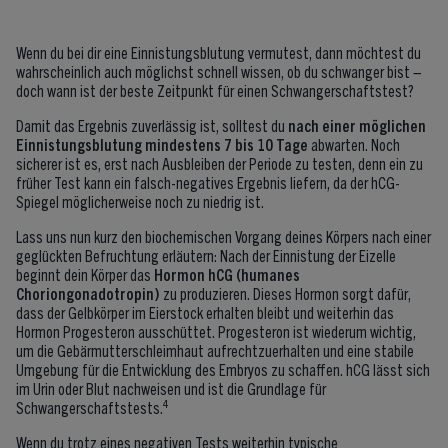
Wenn du bei dir eine Einnistungsblutung vermutest, dann möchtest du
wahrscheinlich auch möglichst schnell wissen, ob du schwanger bist –
doch wann ist der beste Zeitpunkt für einen Schwangerschaftstest?
Damit das Ergebnis zuverlässig ist, solltest du
nach einer möglichen
Einnistungsblutung
mindestens 7 bis 10 Tage
abwarten. Noch
sicherer ist es, erst nach Ausbleiben der Periode zu testen, denn ein zu
früher Test kann ein falsch-negatives Ergebnis liefern, da der hCG-
Spiegel möglicherweise noch zu niedrig ist.
Lass uns nun kurz den biochemischen Vorgang deines Körpers nach einer
geglückten Befruchtung erläutern: Nach der Einnistung der Eizelle
beginnt dein Körper das
Hormon hCG (humanes
Choriongonadotropin)
zu produzieren. Dieses Hormon sorgt dafür,
dass der Gelbkörper im Eierstock erhalten bleibt und weiterhin das
Hormon Progesteron ausschüttet. Progesteron ist wiederum wichtig,
um die Gebärmutterschleimhaut aufrechtzuerhalten und eine stabile
Umgebung für die Entwicklung des Embryos zu schaffen. hCG lässt sich
im Urin oder Blut nachweisen und ist die Grundlage für
4
Schwangerschaftstests.
Wenn du trotz eines negativen Tests weiterhin typische