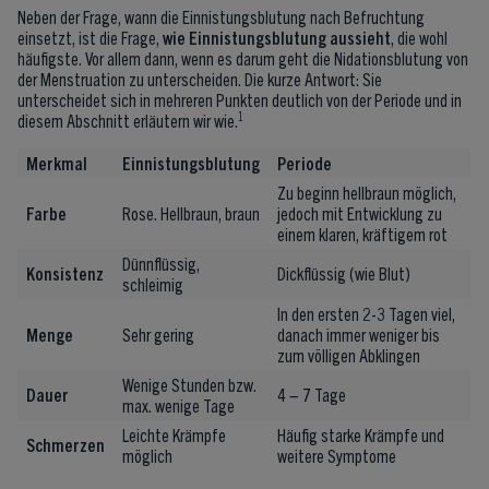
Neben der Frage, wann die Einnistungsblutung nach Befruchtung
einsetzt, ist die Frage,
wie Einnistungsblutung aussieht
, die wohl
häufigste. Vor allem dann, wenn es darum geht die Nidationsblutung von
der Menstruation zu unterscheiden. Die kurze Antwort: Sie
unterscheidet sich in mehreren Punkten deutlich von der Periode und in
1
diesem Abschnitt erläutern wir wie.
Merkmal
Einnistungsblutung
Periode
Zu beginn hellbraun möglich,
Farbe
Rose. Hellbraun, braun
jedoch mit Entwicklung zu
einem klaren, kräftigem rot
Dünnflüssig,
Konsistenz
Dickflüssig (wie Blut)
schleimig
In den ersten 2-3 Tagen viel,
Menge
Sehr gering
danach immer weniger bis
zum völligen Abklingen
Wenige Stunden bzw.
Dauer
4 – 7 Tage
max. wenige Tage
Leichte Krämpfe
Häufig starke Krämpfe und
Schmerzen
möglich
weitere Symptome