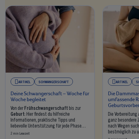
ARTIKEL
SCHWANGERSCHAFT
ARTIKEL
S
Deine Schwangerschaft – Woche für
Die Dammmas
Woche begleitet
umfassende R
Geburtsvorbe
Von der
Frühschwangerschaft
bis zur
Geburt
: Hier findest du hilfreiche
Die Vorbereitung 
Informationen, praktische Tipps und
ganz besondere Ze
liebevolle Unterstützung für jede Phase
nach Wegen suche
deiner
S
bestmöglich zu u
2 min Lesezeit
7 min Lesezeit