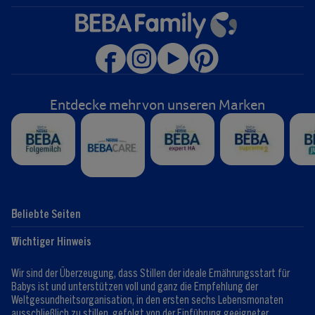
Entdecke mehr von unseren Marken
Beliebte Seiten
Hilfe
Club-Info
Wichtiger Hinweis
Expert:innen
Club Vorteile
Kontaktformular
FAQ
Wir sind der Überzeugung, dass Stillen der ideale Ernährungsstart für
Registrieren/Anmelden
Babys ist und unterstützen voll und ganz die Empfehlung der
Weltgesundheitsorganisation, in den ersten sechs Lebensmonaten
ausschließlich zu stillen, gefolgt von der Einführung geeigneter