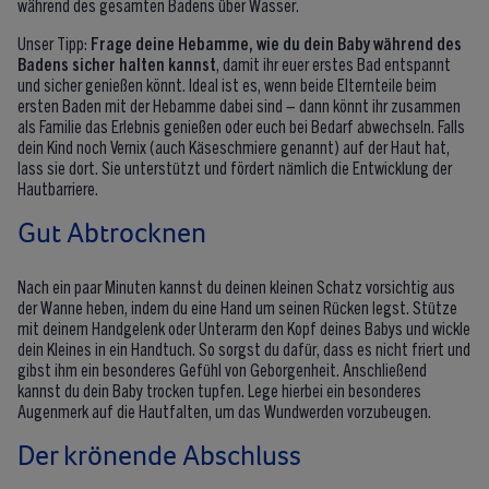
während des gesamten Badens über Wasser.
Unser Tipp:
Frage deine Hebamme, wie du dein Baby während des
Badens sicher halten kannst
, damit ihr euer erstes Bad entspannt
und sicher genießen könnt. Ideal ist es, wenn beide Elternteile beim
ersten Baden mit der Hebamme dabei sind – dann könnt ihr zusammen
als Familie das Erlebnis genießen oder euch bei Bedarf abwechseln. Falls
dein Kind noch Vernix (auch Käseschmiere genannt) auf der Haut hat,
lass sie dort. Sie unterstützt und fördert nämlich die Entwicklung der
Hautbarriere.
Gut Abtrocknen
Nach ein paar Minuten kannst du deinen kleinen Schatz vorsichtig aus
der Wanne heben, indem du eine Hand um seinen Rücken legst. Stütze
mit deinem Handgelenk oder Unterarm den Kopf deines Babys und wickle
dein Kleines in ein Handtuch. So sorgst du dafür, dass es nicht friert und
gibst ihm ein besonderes Gefühl von Geborgenheit. Anschließend
kannst du dein Baby trocken tupfen. Lege hierbei ein besonderes
Augenmerk auf die Hautfalten, um das Wundwerden vorzubeugen.
Der krönende Abschluss