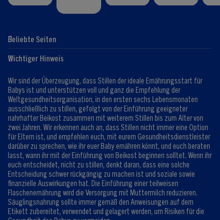
Beliebte Seiten
Hilfe
Club-Info
Wichtiger Hinweis
Expert:innen
Club Vorteile
Kontaktformular
FAQ
Wir sind der Überzeugung, dass Stillen der ideale Ernährungsstart für
Registrieren/Anmelden
Babys ist und unterstützen voll und ganz die Empfehlung der
Weltgesundheitsorganisation, in den ersten sechs Lebensmonaten
ausschließlich zu stillen, gefolgt von der Einführung geeigneter
nahrhafter Beikost zusammen mit weiterem Stillen bis zum Alter von
zwei Jahren. Wir erkennen auch an, dass Stillen nicht immer eine Option
für Eltern ist, und empfehlen euch, mit eurem Gesundheitsdienstleister
darüber zu sprechen, wie ihr euer Baby ernähren könnt, und euch beraten
lasst, wann ihr mit der Einführung von Beikost beginnen solltet. Wenn ihr
euch entscheidet, nicht zu stillen, denkt daran, dass eine solche
Entscheidung schwer rückgängig zu machen ist und soziale sowie
finanzielle Auswirkungen hat. Die Einführung einer teilweisen
Flaschenernährung wird die Versorgung mit Muttermilch reduzieren.
Säuglingsnahrung sollte immer gemäß den Anweisungen auf dem
Etikett zubereitet, verwendet und gelagert werden, um Risiken für die
Gesundheit des Babys zu vermeiden.