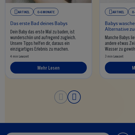
ARTIKEL
0-6 MONATE
ARTIKEL
0
Das erste Bad deines Babys
Babys waschen
Alternative z
Dein Baby das erste Mal zu baden, ist
wunderschön und aufregend zugleich.
Manche Babys lie
Unsere Tipps helfen dir, daraus ein
andere etwas Zei
einzigartiges Erlebnis zu machen.
Wasser zu gewöh
4 min Lesezeit
3 min Lesezeit
Mehr Lesen
M