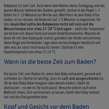
Babyhaut ist sehr zart. Auch wenn dein Kleines deine Zuneigung und das
warme Wasser während des Badens genießt, reichen in der Regel 1-3
Bäder für 5-10 Minuten pro Woche aus. Möchtest du dein Baby öfter
baden, ist es ratsam, die Badezeit auf 3-5 Minuten zu begrenzen. Für
das
ideale Bad sollte die Babywanne nicht voll sein und die
Wassertemperatur etwa 37-38 °C betragen
– prüfe die Temperatur
am besten mit deiner Hand und einem Badethermometer. Wasche dir
bevor ihr mit dem Badespaß startet gründlich die Hände und entferne
deine Ringe und Armbänder. Lege dann ein kuscheliges Handtuch und
alles was du sonst noch brauchst bereit. Optimal ist eine
Raumtemperatur von etwa 23-24 °C.
Wann ist die beste Zeit zum Baden?
Die beste Zeit zum Baden ist, wenn dein Baby entspannt, gesund und
zufrieden ist. Hierfür ist wichtig, dass es
satt und ausgeschlafen
ist.
Ob du dein Baby lieber morgens oder abends badest, bleibt dir
überlassen – so wie es für euch passt. Versuche jedoch nach einer
Mahlzeit etwas Zeit verstreichen zu lassen, damit dein Baby verdaut
hat und das Bad genießen kann.
Kopf und Gesicht vor dem Baden