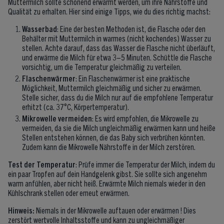
Muttermilch sollte schonend erwärmt werden, um ihre Nährstoffe und
Qualität zu erhalten. Hier sind einige Tipps, wie du dies richtig machst:
Wasserbad
: Eine der besten Methoden ist, die Flasche oder den
Behälter mit Muttermilch in warmes (nicht kochendes) Wasser zu
stellen. Achte darauf, dass das Wasser die Flasche nicht überläuft,
und erwärme die Milch für etwa 3–5 Minuten. Schüttle die Flasche
vorsichtig, um die Temperatur gleichmäßig zu verteilen.
Flaschenwärmer
: Ein Flaschenwärmer ist eine praktische
Möglichkeit, Muttermilch gleichmäßig und sicher zu erwärmen.
Stelle sicher, dass du die Milch nur auf die empfohlene Temperatur
erhitzt (ca. 37°C, Körpertemperatur).
Mikrowelle vermeiden
: Es wird empfohlen, die Mikrowelle zu
vermeiden, da sie die Milch ungleichmäßig erwärmen kann und heiße
Stellen entstehen können, die das Baby sich verbrühen könnten.
Zudem kann die Mikrowelle Nährstoffe in der Milch zerstören.
Test der Temperatur
: Prüfe immer die Temperatur der Milch, indem du
ein paar Tropfen auf dein Handgelenk gibst. Sie sollte sich angenehm
warm anfühlen, aber nicht heiß. Erwärmte Milch niemals wieder in den
Kühlschrank stellen oder erneut erwärmen.
Hinweis:
Niemals in der Mikrowelle auftauen oder erwärmen ! Dies
zerstört wertvolle Inhaltsstoffe und kann zu ungleichmäßiger