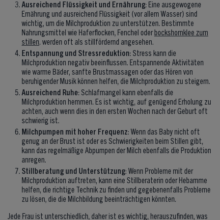
Ausreichend Flüssigkeit und Ernährung
: Eine ausgewogene
Ernährung und ausreichend Flüssigkeit (vor allem Wasser) sind
wichtig, um die Milchproduktion zu unterstützen. Bestimmte
Nahrungsmittel wie Haferflocken, Fenchel oder
bockshornklee zum
stillen
. werden oft als stillfördernd angesehen.
Entspannung und Stressreduktion
: Stress kann die
Milchproduktion negativ beeinflussen. Entspannende Aktivitäten
wie warme Bäder, sanfte Brustmassagen oder das Hören von
beruhigender Musik können helfen, die Milchproduktion zu steigern.
Ausreichend Ruhe
: Schlafmangel kann ebenfalls die
Milchproduktion hemmen. Es ist wichtig, auf genügend Erholung zu
achten, auch wenn dies in den ersten Wochen nach der Geburt oft
schwierig ist.
Milchpumpen mit hoher Frequenz
: Wenn das Baby nicht oft
genug an der Brust ist oder es Schwierigkeiten beim Stillen gibt,
kann das regelmäßige Abpumpen der Milch ebenfalls die Produktion
anregen.
Stillberatung und Unterstützung
: Wenn Probleme mit der
Milchproduktion auftreten, kann eine Stillberaterin oder Hebamme
helfen, die richtige Technik zu finden und gegebenenfalls Probleme
zu lösen, die die Milchbildung beeinträchtigen könnten.
Jede Frau ist unterschiedlich, daher ist es wichtig, herauszufinden, was