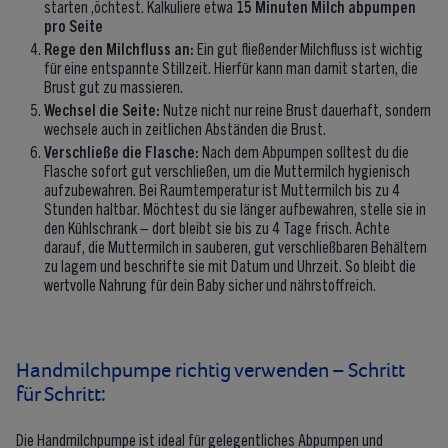
starten ,öchtest. Kalkuliere etwa
15 Minuten Milch abpumpen
pro Seite
Rege den Milchfluss an:
Ein gut fließender Milchfluss ist wichtig
für eine entspannte Stillzeit. Hierfür kann man damit starten, die
Brust gut zu massieren.
Wechsel die Seite:
Nutze nicht nur reine Brust dauerhaft, sondern
wechsele auch in zeitlichen Abständen die Brust.
Verschließe die Flasche:
Nach dem Abpumpen solltest du die
Flasche sofort gut verschließen, um die Muttermilch hygienisch
aufzubewahren. Bei Raumtemperatur ist Muttermilch bis zu 4
Stunden haltbar. Möchtest du sie länger aufbewahren, stelle sie in
den Kühlschrank – dort bleibt sie bis zu 4 Tage frisch. Achte
darauf, die Muttermilch in sauberen, gut verschließbaren Behältern
zu lagern und beschrifte sie mit Datum und Uhrzeit. So bleibt die
wertvolle Nahrung für dein Baby sicher und nährstoffreich.
Handmilchpumpe richtig verwenden – Schritt
für Schritt:
Die Handmilchpumpe ist ideal für gelegentliches Abpumpen und