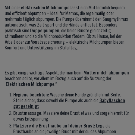
Mit einer
elektrischen Milchpumpe
lässt sich Muttermilch bequem
und effizient abpumpen – ideal für Mamas, die regelmäßig oder
mehrmals täglich abpumpen. Die Pumpe übernimmt den Saugrhythmus
automatisch, was Zeit spart und die Hände entlastet. Besonders
praktisch sind
Doppelpumpen
, die beide Brüste gleichzeitig
stimulieren und so die Milchproduktion fördern. Ob zu Hause, bei der
Arbeit oder zur Vorratsspeicherung – elektrische Milchpumpen bieten
Komfort und Unterstützung im Stillalltag.
Es gibt einige wichtige Aspekt, die man beim
Muttermilch abpumpen
beachten sollte, vor allem im Bezug auch auf die Nutzung der
5
Elektrischen Milchpumpe
:
Hygiene beachten:
Wasche deine Hände gründlich mit Seife.
Stelle sicher, dass sowohl die Pumpe als auch die
Babyflaschen
gut gereinigt
Brustmassage:
Massiere deine Brust etwas und sorge hiermit für
etwas Entspannung
Platziere die Brusthaube auf deiner Brust:
Lege die
Brusthaube an die jeweilige Brust mit der du das Abpumpen