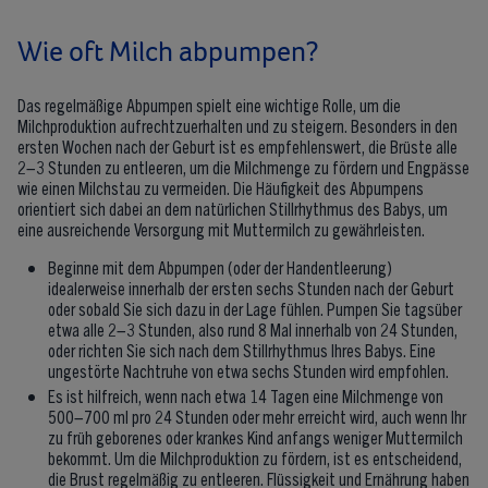
Wie oft Milch abpumpen?
Das regelmäßige Abpumpen spielt eine wichtige Rolle, um die
Milchproduktion aufrechtzuerhalten und zu steigern. Besonders in den
ersten Wochen nach der Geburt ist es empfehlenswert, die Brüste alle
2–3 Stunden zu entleeren, um die Milchmenge zu fördern und Engpässe
wie einen Milchstau zu vermeiden. Die Häufigkeit des Abpumpens
orientiert sich dabei an dem natürlichen Stillrhythmus des Babys, um
eine ausreichende Versorgung mit Muttermilch zu gewährleisten.
Beginne mit dem Abpumpen (oder der Handentleerung)
idealerweise innerhalb der ersten sechs Stunden nach der Geburt
oder sobald Sie sich dazu in der Lage fühlen. Pumpen Sie tagsüber
etwa alle 2–3 Stunden, also rund 8 Mal innerhalb von 24 Stunden,
oder richten Sie sich nach dem Stillrhythmus Ihres Babys. Eine
ungestörte Nachtruhe von etwa sechs Stunden wird empfohlen.
Es ist hilfreich, wenn nach etwa 14 Tagen eine Milchmenge von
500–700 ml pro 24 Stunden oder mehr erreicht wird, auch wenn Ihr
zu früh geborenes oder krankes Kind anfangs weniger Muttermilch
bekommt. Um die Milchproduktion zu fördern, ist es entscheidend,
die Brust regelmäßig zu entleeren. Flüssigkeit und Ernährung haben