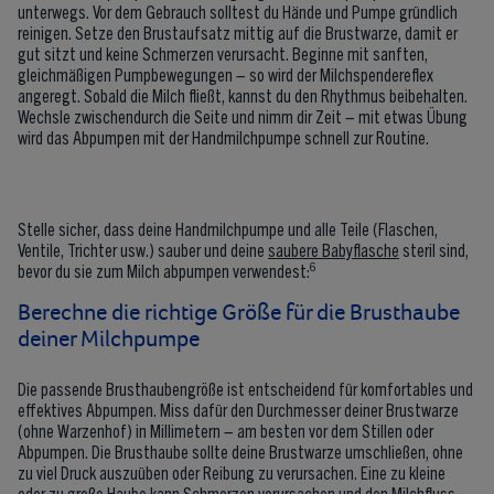
unterwegs. Vor dem Gebrauch solltest du Hände und Pumpe gründlich
reinigen. Setze den Brustaufsatz mittig auf die Brustwarze, damit er
gut sitzt und keine Schmerzen verursacht. Beginne mit sanften,
gleichmäßigen Pumpbewegungen – so wird der Milchspendereflex
angeregt. Sobald die Milch fließt, kannst du den Rhythmus beibehalten.
Wechsle zwischendurch die Seite und nimm dir Zeit – mit etwas Übung
wird das Abpumpen mit der Handmilchpumpe schnell zur Routine.
Stelle sicher, dass deine Handmilchpumpe und alle Teile (Flaschen,
Ventile, Trichter usw.) sauber und deine
saubere Babyflasche
steril sind,
6
bevor du sie zum Milch abpumpen verwendest:
Berechne die richtige Größe für die Brusthaube
deiner Milchpumpe
Die passende Brusthaubengröße ist entscheidend für komfortables und
effektives Abpumpen. Miss dafür den Durchmesser deiner Brustwarze
(ohne Warzenhof) in Millimetern – am besten vor dem Stillen oder
Abpumpen. Die Brusthaube sollte deine Brustwarze umschließen, ohne
zu viel Druck auszuüben oder Reibung zu verursachen. Eine zu kleine
oder zu große Haube kann Schmerzen verursachen und den Milchfluss