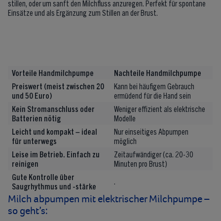
stillen, oder um sanft den Milchfluss anzuregen. Perfekt für spontane
Einsätze und als Ergänzung zum Stillen an der Brust.
Vorteile Handmilchpumpe
Nachteile Handmilchpumpe
Preiswert (meist zwischen 20
Kann bei häufigem Gebrauch
und 50 Euro)
ermüdend für die Hand sein
Kein Stromanschluss oder
Weniger effizient als elektrische
Batterien nötig
Modelle
Leicht und kompakt – ideal
Nur einseitiges Abpumpen
für unterwegs
möglich
Leise im Betrieb. Einfach zu
Zeitaufwändiger (ca. 20-30
reinigen
Minuten pro Brust)
Gute Kontrolle über
.
Saugrhythmus und -stärke
Milch abpumpen mit elektrischer Milchpumpe –
so geht’s: