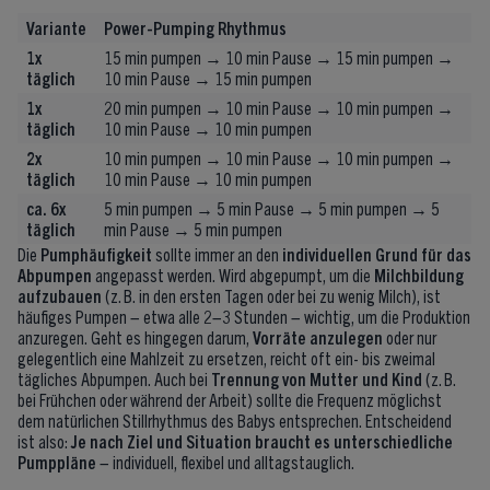
Variante
Power-Pumping Rhythmus
1x
15 min pumpen → 10 min Pause → 15 min pumpen →
täglich
10 min Pause → 15 min pumpen
1x
20 min pumpen → 10 min Pause → 10 min pumpen →
täglich
10 min Pause → 10 min pumpen
2x
10 min pumpen → 10 min Pause → 10 min pumpen →
täglich
10 min Pause → 10 min pumpen
ca. 6x
5 min pumpen → 5 min Pause → 5 min pumpen → 5
täglich
min Pause → 5 min pumpen
Die
Pumphäufigkeit
sollte immer an den
individuellen Grund für das
Abpumpen
angepasst werden. Wird abgepumpt, um die
Milchbildung
aufzubauen
(z. B. in den ersten Tagen oder bei zu wenig Milch), ist
häufiges Pumpen – etwa alle 2–3 Stunden – wichtig, um die Produktion
anzuregen. Geht es hingegen darum,
Vorräte anzulegen
oder nur
gelegentlich eine Mahlzeit zu ersetzen, reicht oft ein- bis zweimal
tägliches Abpumpen. Auch bei
Trennung von Mutter und Kind
(z. B.
bei Frühchen oder während der Arbeit) sollte die Frequenz möglichst
dem natürlichen Stillrhythmus des Babys entsprechen. Entscheidend
ist also:
Je nach Ziel und Situation braucht es unterschiedliche
Pumppläne
– individuell, flexibel und alltagstauglich.