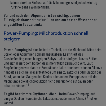
keinen direkten Einfluss auf die Milchmenge, sind jedoch wichtig
für Ihr eigenes Wohlbefinden.
Vor und nach dem Abpumpen ist es wichtig, deinen
Flüssigkeitshaushalt aufzufüllen und am besten Wasser oder
ungesüßten Tee zu trinken.
Power-Pumping: Milchproduktion schnell
steigern
Power-Pumping
ist eine beliebte Technik, um die Milchproduktion beim
Stillen oder Abpumpen schnell anzukurbeln. Es imitiert das
Clusterfeeding eines hungrigen Babys – also häufiges, kurzes Stillen –
und signalisiert dem Körper, dass mehr Milch gebraucht wird. Laut
Empfehlungen von elacta ((Europäische Laktationsberaterinnen Allianz)
handelt es sich bei dieser Methode um eine zusätzliche Stimulation der
Brust, wenn das Saugen des Kindes oder andere Pumpphasen mit der
Milchpumpe die Milchproduktion nicht ausreichend aufbauen oder
2
erhalten können.´
Es gibt bestimmte Rhythmen, die du beim
Power-Pumping laut
3
einiger Quellen
(Europäische Laktationsberaterinnen Allianz)
nutzen
kannst: