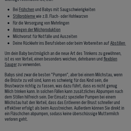
Bei
Frühchen
und Babys mit Saugschwierigkeiten
Stillprobleme
wie z.B. Flach- oder Hohlwarzen
Für die Versorgung von Mehrlingen
Anregen der Milchproduktion
Milchvorrat für Notfälle und Auszeiten
Deine Rückkehr ins Berufsleben oder beim Vorbereiten auf
Abstillen
Um dein Baby bestmöglich an die neue Art des Trinkens zu gewöhnen,
ist es von Vorteil, einen besonders weichen, dehnbaren und
flexiblen
Sauger
zu verwenden.
Babys sind zwar die besten "Pumpen", aber bei einem Milchstau, wenn
die Brüste zu voll sind, kann es schwierig für das Kind sein, die
Brustwarze richtig zu fassen, was dazu führt, dass es nicht genug
Milch trinken kann. In solchen Fällen kann zusätzliches Abpumpen nach
dem Stillen hilfreich sein. Der Einsatz spezieller Pumpen bei einem
Milchstau hat den Vorteil, dass das Entleeren der Brust schneller und
effektiver erfolgt als beim Ausstreichen. Außerdem können Sie direkt in
ein Fläschchen abpumpen, sodass keine überschüssige Muttermilch
verloren geht.