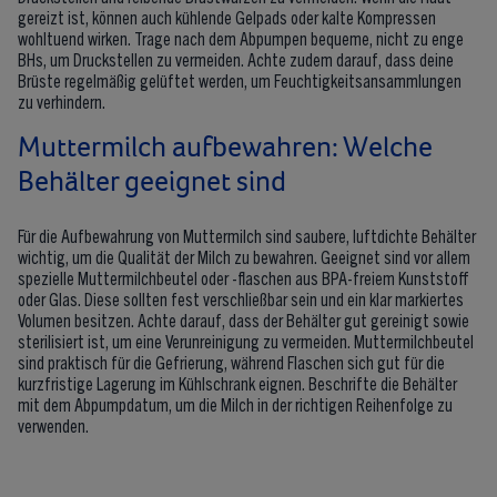
gereizt ist, können auch kühlende Gelpads oder kalte Kompressen
wohltuend wirken. Trage nach dem Abpumpen bequeme, nicht zu enge
BHs, um Druckstellen zu vermeiden. Achte zudem darauf, dass deine
Brüste regelmäßig gelüftet werden, um Feuchtigkeitsansammlungen
zu verhindern.
Muttermilch aufbewahren: Welche
Behälter geeignet sind
Für die Aufbewahrung von Muttermilch sind saubere, luftdichte Behälter
wichtig, um die Qualität der Milch zu bewahren. Geeignet sind vor allem
spezielle Muttermilchbeutel oder -flaschen aus BPA-freiem Kunststoff
oder Glas. Diese sollten fest verschließbar sein und ein klar markiertes
Volumen besitzen. Achte darauf, dass der Behälter gut gereinigt sowie
sterilisiert ist, um eine Verunreinigung zu vermeiden. Muttermilchbeutel
sind praktisch für die Gefrierung, während Flaschen sich gut für die
kurzfristige Lagerung im Kühlschrank eignen. Beschrifte die Behälter
mit dem Abpumpdatum, um die Milch in der richtigen Reihenfolge zu
verwenden.