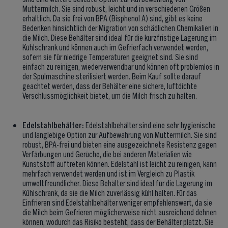
Muttermilch. Sie sind robust, leicht und in verschiedenen Größen
erhältlich. Da sie frei von BPA (Bisphenol A) sind, gibt es keine
Bedenken hinsichtlich der Migration von schädlichen Chemikalien in
die Milch. Diese Behälter sind ideal für die kurzfristige Lagerung im
Kühlschrank und können auch im Gefrierfach verwendet werden,
sofern sie für niedrige Temperaturen geeignet sind. Sie sind
einfach zu reinigen, wiederverwendbar und können oft problemlos in
der Spülmaschine sterilisiert werden. Beim Kauf sollte darauf
geachtet werden, dass der Behälter eine sichere, luftdichte
Verschlussmöglichkeit bietet, um die Milch frisch zu halten.
Edelstahlbehälter:
Edelstahlbehälter sind eine sehr hygienische
und langlebige Option zur Aufbewahrung von Muttermilch. Sie sind
robust, BPA-frei und bieten eine ausgezeichnete Resistenz gegen
Verfärbungen und Gerüche, die bei anderen Materialien wie
Kunststoff auftreten können. Edelstahl ist leicht zu reinigen, kann
mehrfach verwendet werden und ist im Vergleich zu Plastik
umweltfreundlicher. Diese Behälter sind ideal für die Lagerung im
Kühlschrank, da sie die Milch zuverlässig kühl halten. Für das
Einfrieren sind Edelstahlbehälter weniger empfehlenswert, da sie
die Milch beim Gefrieren möglicherweise nicht ausreichend dehnen
können, wodurch das Risiko besteht, dass der Behälter platzt. Sie