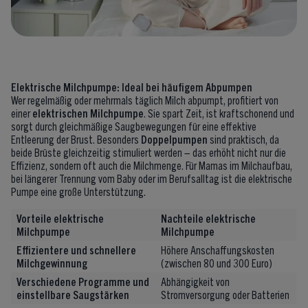
Elektrische Milchpumpe: Ideal bei häufigem Abpumpen
Wer regelmäßig oder mehrmals täglich Milch abpumpt, profitiert von
einer
elektrischen Milchpumpe
. Sie spart Zeit, ist kraftschonend und
sorgt durch gleichmäßige Saugbewegungen für eine effektive
Entleerung der Brust. Besonders
Doppelpumpen
sind praktisch, da
beide Brüste gleichzeitig stimuliert werden – das erhöht nicht nur die
Effizienz, sondern oft auch die Milchmenge. Für Mamas im Milchaufbau,
bei längerer Trennung vom Baby oder im Berufsalltag ist die elektrische
Pumpe eine große Unterstützung.
Vorteile elektrische
Nachteile elektrische
Milchpumpe
Milchpumpe
Effizientere und schnellere
Höhere Anschaffungskosten
Milchgewinnung
(zwischen 80 und 300 Euro)
Verschiedene Programme und
Abhängigkeit von
einstellbare Saugstärken
Stromversorgung oder Batterien