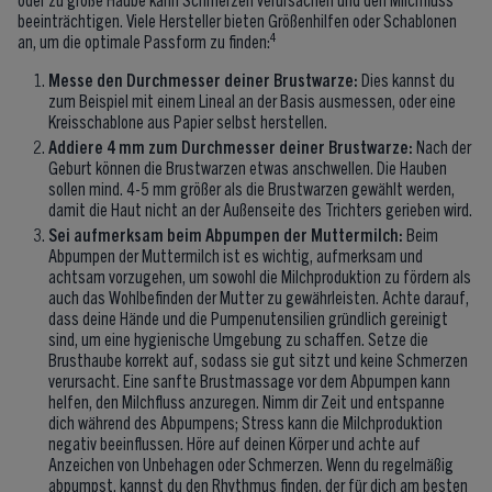
beeinträchtigen. Viele Hersteller bieten Größenhilfen oder Schablonen
4
an, um die optimale Passform zu finden:
Messe den Durchmesser deiner Brustwarze:
Dies kannst du
zum Beispiel mit einem Lineal an der Basis ausmessen, oder eine
Kreisschablone aus Papier selbst herstellen.
Addiere 4 mm zum Durchmesser deiner Brustwarze:
Nach der
Geburt können die Brustwarzen etwas anschwellen. Die Hauben
sollen mind. 4-5 mm größer als die Brustwarzen gewählt werden,
damit die Haut nicht an der Außenseite des Trichters gerieben wird.
Sei aufmerksam beim Abpumpen der Muttermilch:
Beim
Abpumpen der Muttermilch ist es wichtig, aufmerksam und
achtsam vorzugehen, um sowohl die Milchproduktion zu fördern als
auch das Wohlbefinden der Mutter zu gewährleisten. Achte darauf,
dass deine Hände und die Pumpenutensilien gründlich gereinigt
sind, um eine hygienische Umgebung zu schaffen. Setze die
Brusthaube korrekt auf, sodass sie gut sitzt und keine Schmerzen
verursacht. Eine sanfte Brustmassage vor dem Abpumpen kann
helfen, den Milchfluss anzuregen. Nimm dir Zeit und entspanne
dich während des Abpumpens; Stress kann die Milchproduktion
negativ beeinflussen. Höre auf deinen Körper und achte auf
Anzeichen von Unbehagen oder Schmerzen. Wenn du regelmäßig
abpumpst, kannst du den Rhythmus finden, der für dich am besten