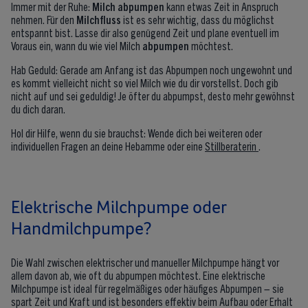
Immer mit der Ruhe:
Milch abpumpen
kann etwas Zeit in Anspruch
nehmen. Für den
Milchfluss
ist es sehr wichtig, dass du möglichst
entspannt bist. Lasse dir also genügend Zeit und plane eventuell im
Voraus ein, wann du wie viel Milch
abpumpen
möchtest.
Hab Geduld: Gerade am Anfang ist das Abpumpen noch ungewohnt und
es kommt vielleicht nicht so viel Milch wie du dir vorstellst. Doch gib
nicht auf und sei geduldig! Je öfter du abpumpst, desto mehr gewöhnst
du dich daran.
Hol dir Hilfe, wenn du sie brauchst: Wende dich bei weiteren oder
individuellen Fragen an deine Hebamme oder eine
Stillberaterin
.
Elektrische Milchpumpe oder
Handmilchpumpe?
Die Wahl zwischen elektrischer und manueller Milchpumpe hängt vor
allem davon ab, wie oft du abpumpen möchtest. Eine elektrische
Milchpumpe ist ideal für regelmäßiges oder häufiges Abpumpen – sie
spart Zeit und Kraft und ist besonders effektiv beim Aufbau oder Erhalt