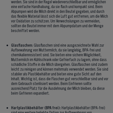
werden. Sie sind in der Regel wiederverschließbar und ermöglichen
eine einfache Handhabung, da sie flach und kompakt sind. Beim
Abpumpen wird die Milch direkt in den Beutel gegeben, und durch
das flexible Material lässt sich die Luft gut entfernen, um die Milch
vor Oxidation zu schützen. Um Verwechslungen zu vermeiden,
sollten die Beutel immer mit dem Abpumpdatum und der Menge
beschriftet werden.
Glasflaschen:
Glasflaschen sind eine ausgezeichnete Wahl zur
Aufbewahrung von Muttermilch, da sie langlebig, BPA-frei und
chemikalienresistent sind. Sie bieten eine sichere Möglichkeit,
Muttermilch im Kühlschrank oder Gefrierfach zu lagern, ohne dass
schädliche Stoffe in die Milch übergehen. Glasflaschen sind zudem
leicht zu reinigen und können mehrmals verwendet werden. Sie sind
stabiler als Plastikbehälter und bieten eine gute Sicht auf den
Inhalt. Wichtig ist, dass die Flaschen gut verschließbar sind und vor
dem Gebrauch sterilisiert werden. Beim Einfrieren sollte
ausreichend Platz für die Ausdehnung der Milch bleiben, da diese
beim Gefrieren expandiert.
Hartplastikbehälter (BPA frei):
Hartplastikbehälter (BPA-frei)
sind eine weitere beliebte Option zur Aufbewahrung von