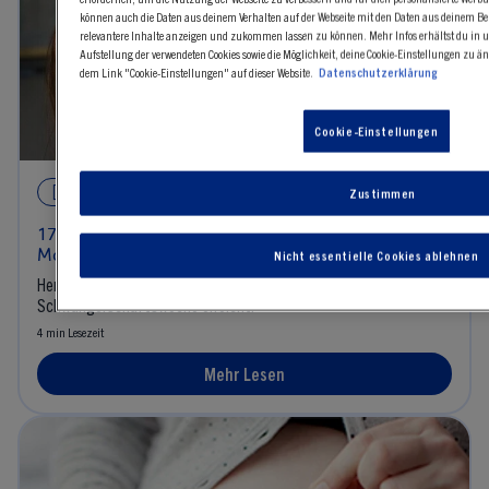
können auch die Daten aus deinem Verhalten auf der Webseite mit den Daten aus deinem B
relevantere Inhalte anzeigen und zukommen lassen zu können. Mehr Infos erhältst du in 
Aufstellung der verwendeten Cookies sowie die Möglichkeit, deine Cookie-Einstellungen zu ä
dem Link "Cookie-Einstellungen" auf dieser Website.
Datenschutzerklärung
Cookie-Einstellungen
ARTIKEL
SCHWANGERSCHAFT
Zustimmen
17. Schwangerschaftswoche: Das erwartet dich im 5.
Monat!
Nicht essentielle Cookies ablehnen
Herzlichen Glückwunsch, du hast die 17.
Schwangerschaftswoche erreicht!
4 min Lesezeit
Mehr Lesen