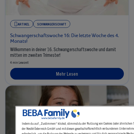
ARTIKEL
SCHWANGERSCHAFT
Schwangerschaftswoche 16: Die letzte Woche des 4.
Monats!
Willkommen in deiner 16. Schwangerschaftswoche und damit
mitten im zweiten Trimester!
4 min Lesezeit
Mehr Lesen
Indem du auf „Zustimmen“ klickst, stimmst du der Nutzung von Cookies (oder ähnlichen T
der Nestlé Österreich GmbH und mit diesen gesellschaftsrechtlich verbundenen Unternehmen
erforderlich, um die Nutzung der Webseite zu verbessern und für dich personalisierte Werbu