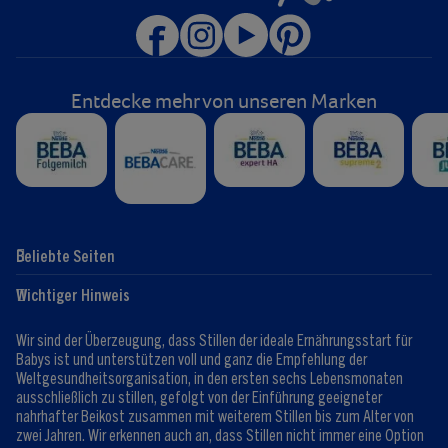
Entdecke mehr von unseren Marken
Beliebte Seiten
Hilfe
Club-Info
Wichtiger Hinweis
Expert:innen
Club Vorteile
Kontaktformular
FAQ
Wir sind der Überzeugung, dass Stillen der ideale Ernährungsstart für
Registrieren/Anmelden
Babys ist und unterstützen voll und ganz die Empfehlung der
Weltgesundheitsorganisation, in den ersten sechs Lebensmonaten
ausschließlich zu stillen, gefolgt von der Einführung geeigneter
nahrhafter Beikost zusammen mit weiterem Stillen bis zum Alter von
zwei Jahren. Wir erkennen auch an, dass Stillen nicht immer eine Option