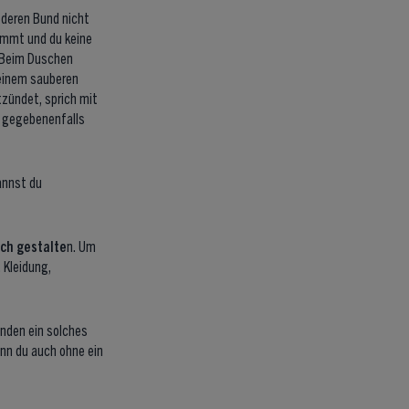
, deren Bund nicht
ommt und du keine
 Beim Duschen
 einem sauberen
tzündet, sprich mit
r gegebenenfalls
annst du
ch gestalte
n. Um
 Kleidung,
enden ein solches
enn du auch ohne ein