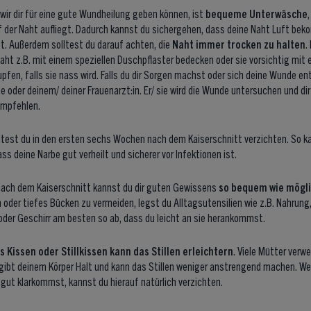
 wir dir für eine gute Wundheilung geben können, ist
bequeme Unterwäsche
f der Naht aufliegt. Dadurch kannst du sichergehen, dass deine Naht Luft bek
. Außerdem solltest du darauf achten, die
Naht immer trocken zu halten
.
aht z.B. mit einem speziellen Duschpflaster bedecken oder sie vorsichtig mit
pfen, falls sie nass wird. Falls du dir Sorgen machst oder sich deine Wunde en
 oder deinem/ deiner Frauenarzt:in. Er/ sie wird die Wunde untersuchen und di
mpfehlen.
lltest du in den ersten sechs Wochen nach dem Kaiserschnitt verzichten. So k
ss deine Narbe gut verheilt und sicherer vor Infektionen ist.
 nach dem Kaiserschnitt kannst du dir guten Gewissens
so bequem wie mögli
oder tiefes Bücken zu vermeiden, legst du Alltagsutensilien wie z.B. Nahrung,
 oder Geschirr am besten so ab, dass du leicht an sie herankommst.
s Kissen oder Stillkissen kann das Stillen erleichtern
. Viele Mütter verw
s gibt deinem Körper Halt und kann das Stillen weniger anstrengend machen. W
gut klarkommst, kannst du hierauf natürlich verzichten.