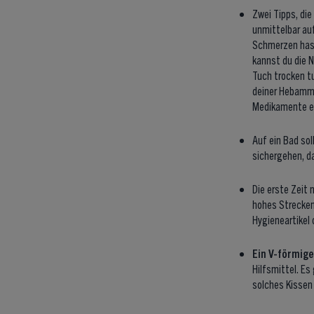
Zwei Tipps, die
unmittelbar au
Schmerzen hast
kannst du die N
Tuch trocken tu
deiner Hebamme
Medikamente e
Auf ein Bad so
sichergehen, da
Die erste Zeit
hohes Strecken 
Hygieneartikel
Ein V-förmige
Hilfsmittel. E
solches Kissen 