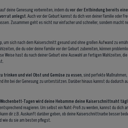
 auf deine Genesung vorbereiten, indem du
vor der Entbindung bereits eine
vorrat anlegst
. Auch vor der Geburt kannst du dich von deiner Familie oder Fr
assen. Zusammen geht es nicht nur einfacher und schneller, sondern macht 
ipp, um sich nach dem Kaiserschnitt gesund und ohne großen Aufwand zu ernähr
ahlzeiten, die du oder deine Familie vor der Geburt zubereiten, können probleml
se Weise hast du nach deiner Geburt eine Auswahl an fertigen Mahlzeiten, die d
t.
u trinken und viel Obst und Gemüse zu essen
, sind perfekte Maßnahmen,
nd ihn bei der Genesung zu unterstützen. Darüber hinaus kannst du dadurch 
 Wochenbett-Tagen wird deine Hebamme deine Kaiserschnittnaht tägli
entsprechend reagieren. Um selbst ein Naht-Profi zu werden, kannst du dich an
e kann dir z.B. Auskunft darüber geben, ob deine Kaiserschnittnarbe besser be
nd wie du sie am besten pflegst.