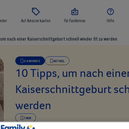




inder
Auf Amazon kaufen
Für Fachkreise
Hilfe
 um nach einer Kaiserschnittgeburt schnell wieder fit zu werden
0-6 MONATE
ARTIKEL
10 Tipps, um nach eine
Kaiserschnittgeburt schn
werden
3 MIN
Dein Körper hat Unglaubliches geleistet. Wie auch bei anderen Operat