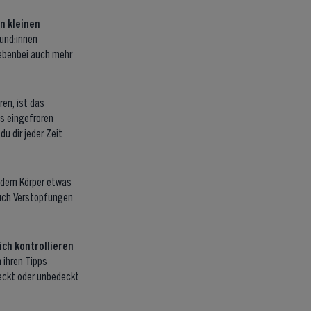
n kleinen
eund:innen
nebenbei auch mehr
en, ist das
os eingefroren
u dir jeder Zeit
 dem Körper etwas
auch Verstopfungen
ch kontrollieren
 ihren Tipps
deckt oder unbedeckt