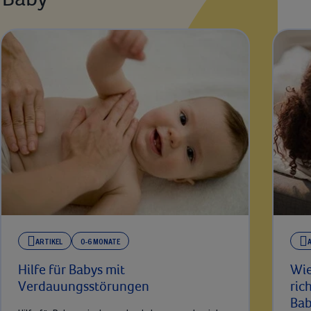
ARTIKEL
0-6 MONATE
Hilfe für Babys mit
Wie
Verdauungsstörungen
ric
Ba