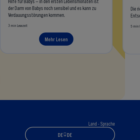
Hilfe für Babys – in den ersten Lebensmonaten ist
der Darm von Babys noch sensibel und es kann zu
Die r
Verdauungsstörungen kommen.
Ents
3 min Lesezeit
5 min 
Mehr Lesen
Land - Sprache
DE - DE