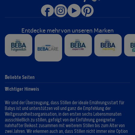
Entdecke mehr von unseren Marken
Beliebte Seiten
Hilfe
Club-Info
Wichtiger Hinweis
Expert:innen
Club Vorteile
Kontaktformular
FAQ
Wir sind der Überzeugung, dass Stillen der ideale Ernährungsstart für
Registrieren/Anmelden
Babys ist und unterstützen voll und ganz die Empfehlung der
Weltgesundheitsorganisation, in den ersten sechs Lebensmonaten
ausschließlich zu stillen, gefolgt von der Einführung geeigneter
nahrhafter Beikost zusammen mit weiterem Stillen bis zum Alter von
zwei Jahren. Wir erkennen auch an, dass Stillen nicht immer eine Option