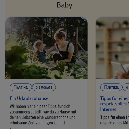
Baby
ARTIKEL
0-6 MONATE
ARTIKEL
0
Ein Urlaub zuhause
Tipps für eine
respektvolles
Wir haben hier ein paar Tipps für dich
Internet
zusammengestellt, wie du zu Hause mit
deinen Liebsten eine wunderschöne und
Tipps für einen f
erholsame Zeit verbringen kannst.
respektvolles Mi