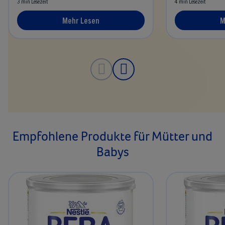
3 min Lesezeit
4 min Lesezeit
Mehr Lesen
M
Empfohlene Produkte für Mütter und
Babys