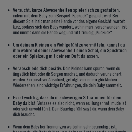
Versucht, kurze Abwesenheiten spielerisch zu gestalten,
indem mit dem Baby zum Beispiel „Kuckuck“ gespielt wird. Bei
diesem Spiel hält man seine Hände vor das eigene Gesicht, wartet
kurz, sodass sich das Baby wundert, wohin man „verschwunden“ ist
und nimmt dann die Hände weg und ruft freudig „Kuckuck“.
Um deinem Kleinen ein Wohlgefühl zu vermitteln, kannst du
ihm während deiner Abwesenheit einen Schal, ein Spucktuch
oder ein Spielzeug mit deinem Duft dalassen.
Verabschiede dich positiv.
Dein Kleines kann spüren, wenn du
ängstlich bist oder dir Sorgen machst, und dadurch verunsichert
werden. Ein positiver Abschied, gefolgt von einem glücklichen
Wiedersehen, sind wichtige Erfahrungen, die dein Baby sammelt.
Es ist wichtig, dass du in schwierigen Situationen für dein
Baby da bist
. Verlasse es also nicht, wenn es Hunger hat, müde ist
oder sich unwohl fühlt. Dein Bauchgefühl sagt dir, wann dein Baby
dich braucht.
Wenn dein Baby bei Trennungen weiterhin sehr beunruhigt ist,
kannst du dir Ratschläge von deinem Arzt oder deiner Ärztin