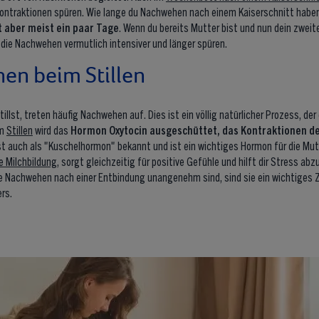
Kontraktionen spüren. Wie lange du Nachwehen nach einem Kaiserschnitt haben wi
 aber meist ein paar Tage
. Wenn du bereits Mutter bist und nun dein zweite
die Nachwehen vermutlich intensiver und länger spüren.
en beim Stillen
illst, treten häufig Nachwehen auf. Dies ist ein völlig natürlicher Prozess, der
im
Stillen
wird das
Hormon Oxytocin ausgeschüttet, das Kontraktionen d
ist auch als "Kuschelhormon" bekannt und ist ein wichtiges Hormon für die Mu
ie Milchbildung
, sorgt gleichzeitig für positive Gefühle und hilft dir Stress ab
e Nachwehen nach einer Entbindung unangenehm sind, sind sie ein wichtiges Z
ers.