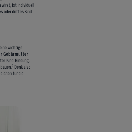
rst, ist individuell
s oder drittes Kind
 eine wichtige
er Gebärmutter
tter-Kind-Bindung.
2
zubauen.
Denk also
eichen für die