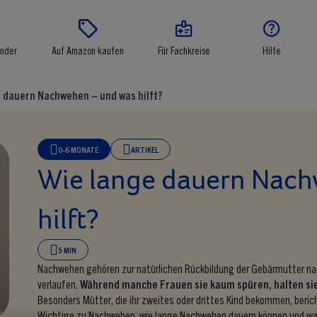




inder
Auf Amazon kaufen
Für Fachkreise
Hilfe
 dauern Nachwehen – und was hilft?
0-6 MONATE
ARTIKEL
Wie lange dauern Nach
hilft?
5 MIN
Nachwehen gehören zur natürlichen Rückbildung der Gebärmutter nac
verlaufen.
Während manche Frauen sie kaum spüren, halten si
Besonders Mütter, die ihr zweites oder drittes Kind bekommen, beri
Wichtige zu Nachwehen, wie lange Nachwehen dauern können und wa