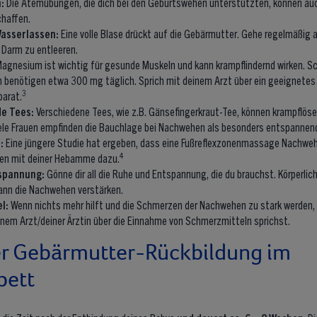
n:
Die Atemübungen, die dich bei den Geburtswehen unterstützten, können au
chaffen.
asserlassen:
Eine volle Blase drückt auf die Gebärmutter. Gehe regelmäßig a
 Darm zu entleeren.
agnesium ist wichtig für gesunde Muskeln und kann krampflindernd wirken. 
en benötigen etwa 300 mg täglich. Sprich mit deinem Arzt über ein geeignetes
3
arat.
e Tees:
Verschiedene Tees, wie z.B. Gänsefingerkraut-Tee, können krampflöse
ele Frauen empfinden die Bauchlage bei Nachwehen als besonders entspannen
:
Eine jüngere Studie hat ergeben, dass eine Fußreflexzonenmassage Nachwehe
4
en mit deiner Hebamme dazu.
spannung:
Gönne dir all die Ruhe und Entspannung, die du brauchst. Körperli
nn die Nachwehen verstärken.
el:
Wenn nichts mehr hilft und die Schmerzen der Nachwehen zu stark werden, 
inem Arzt/deiner Ärztin über die Einnahme von Schmerzmitteln sprichst.
er Gebärmutter-Rückbildung im
ett