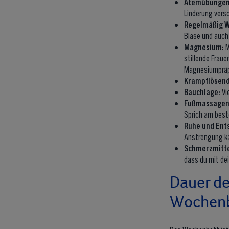
Atemübunge
Linderung vers
Regelmäßig W
Blase und auch
Magnesium:
M
stillende Frau
Magnesiumpräp
Krampflösend
Bauchlage:
Vi
Fußmassagen
Sprich am best
Ruhe und Ent
Anstrengung ka
Schmerzmitt
dass du mit de
Dauer d
Wochenb