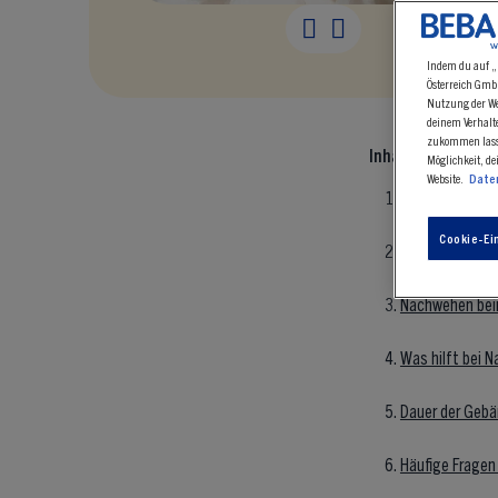
Wie l
Indem du auf „
Österreich GmbH
Nutzung der Web
deinem Verhalt
zukommen lasse
Inhalt:
Möglichkeit, de
Website.
Date
Was sind Nach
Cookie-Ei
Nachwehen nach
Nachwehen beim
Was hilft bei 
Dauer der Geb
Häufige Frage