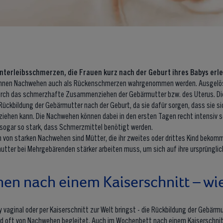
terleibsschmerzen, die Frauen kurz nach der Geburt ihres Babys erl
nnen Nachwehen auch als Rückenschmerzen wahrgenommen werden. Ausgelö
rch das schmerzhafte Zusammenziehen der Gebärmutter bzw. des Uterus. Di
 Rückbildung der Gebärmutter nach der Geburt, da sie dafür sorgen, dass sie si
iehen kann. Die Nachwehen können dabei in den ersten Tagen recht intensiv 
sogar so stark, dass Schmerzmittel benötigt werden.
 von starken Nachwehen sind Mütter, die ihr zweites oder drittes Kind bekom
mutter bei Mehrgebärenden stärker arbeiten muss, um sich auf ihre ursprüngli
n nach einem Kaiserschnitt – wi
y vaginal oder per Kaiserschnitt zur Welt bringst - die Rückbildung der Gebärmu
ird oft von Nachwehen begleitet. Auch im
Wochenbett nach einem Kaiserschni