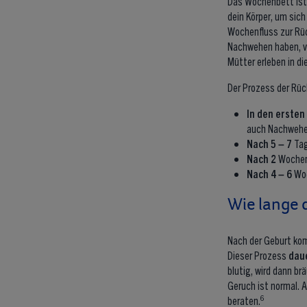
Das Wochenbett ist 
dein Körper, um sic
Wochenfluss zur Rüc
Nachwehen haben, vo
Mütter erleben in d
Der Prozess der Rüc
In den ersten 
auch Nachwehen
Nach 5 – 7
Tag
Nach 2
Wochen 
Nach 4 – 6
Woc
Wie lange 
Nach der Geburt ko
Dieser Prozess
dau
blutig, wird dann br
Geruch ist normal. 
6
beraten.