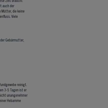
iese Zeit braucht
t auch der
Mütter, die keine
nfluss. Viele
n der Gebärmutter,
undgewebe reinigt.
ten 3-5 Tagen ist er
r nicht unangenehmer
 deiner Hebamme