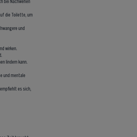
ch bei Nachwehen
uf die Toilette, um
Schwangere und
nd wirken.
d.
n lindern kann.
che und mentale
empfiehlt es sich,