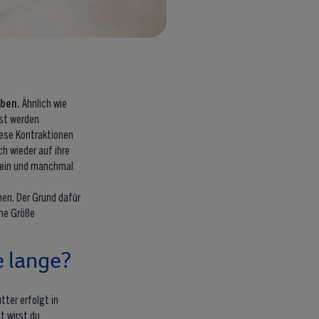
eben.
Ähnlich wie
st werden
ese Kontraktionen
ch wieder auf ihre
sein und manchmal
men. Der Grund dafür
che Größe
e lange?
tter erfolgt in
tt
wirst du