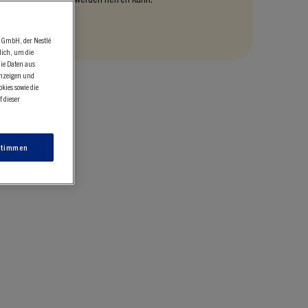
n GmbH, der Nestlé
lich, um die
die Daten aus
anzeigen und
kies sowie die
 dieser
stimmen