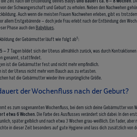
die Zeit nach der Entbindung deines Babys
und dauert ca. 6 – 8 Wochen
. D
h von der Schwangerschaft und Geburt zu erholen. Neben den Nachwehen gehör
kbildung. Auch wenn die meisten Frauen Nachwehen erleben, gibt es trotzdem 
r allem Erstgebärende – doch jede Frau erlebt nach der Entbindung den Woche
ieser Phase auch den
Babyblues
.
5
kbildung der Gebärmutter läuft wie folgt ab
:
5 – 7
Tagen bildet sich der Uterus allmählich zurück, was durch Kontraktione
 genannt, stattfindet.
en ist die Gebärmutter fest und nicht mehr empfindlich.
ist der Uterus nicht mehr vom Bauch aus zu ertasten.
hen hat die Gebärmutter wieder ihre ursprüngliche Größe.
dauert der Wochenfluss nach der Geburt?
mmt es zum sogenannten Wochenfluss, bei dem sich deine Gebärmutter von W
ert etwa 6 Wochen
. Die Farbe des Ausflusses verändert sich dabei: In den ers
äunlich, später gelblich und nach etwa 3 Wochen grau-weißlich. Ein fader, abe
Achte in dieser Zeit besonders auf gute Hygiene und lass dich zusätzlich von