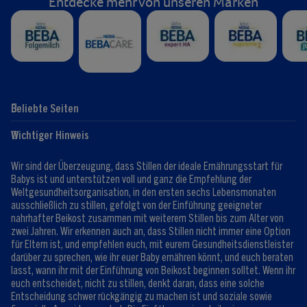
Entdecke mehr von unseren Marken
Beliebte Seiten
Hilfe
Club-Info
Wichtiger Hinweis
Expert:innen
Club Vorteile
Kontaktformular
FAQ
Wir sind der Überzeugung, dass Stillen der ideale Ernährungsstart für
Registrieren/Anmelden
Babys ist und unterstützen voll und ganz die Empfehlung der
Weltgesundheitsorganisation, in den ersten sechs Lebensmonaten
ausschließlich zu stillen, gefolgt von der Einführung geeigneter
nahrhafter Beikost zusammen mit weiterem Stillen bis zum Alter von
zwei Jahren. Wir erkennen auch an, dass Stillen nicht immer eine Option
für Eltern ist, und empfehlen euch, mit eurem Gesundheitsdienstleister
darüber zu sprechen, wie ihr euer Baby ernähren könnt, und euch beraten
lasst, wann ihr mit der Einführung von Beikost beginnen solltet. Wenn ihr
euch entscheidet, nicht zu stillen, denkt daran, dass eine solche
Entscheidung schwer rückgängig zu machen ist und soziale sowie