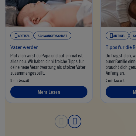
ARTIKEL
SCHWANGERSCHAFT
ARTIKEL
S
Vater werden
Tipps für die R
Plötzlich wirst du Papa und auf einmal ist
Du fragst dich, we
alles neu. Wir haben dir hilfreiche Tipps für
eurer Familie ei
deine neue Verantwortung als stolzer Vater
braucht dich gen
zusammengestellt.
Anfang an.
5 min Lesezeit
5 min Lesezeit
Mehr Lesen
M