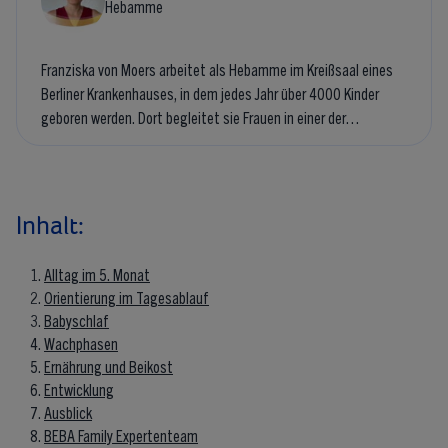
Hebamme
Franziska von Moers arbeitet als Hebamme im Kreißsaal eines
Berliner Krankenhauses, in dem jedes Jahr über 4000 Kinder
geboren werden. Dort begleitet sie Frauen in einer der
intensivsten Phasen ihres Lebens – von der Geburt bis in die
erste Zeit mit Baby. Neben ihrer Tätigkeit im Kreißsaal bietet
sie Vor- und Nachsorge an und leitet Geburtsvorbereitungs- und
Rückbildungskurse.
Inhalt:
Alltag im 5. Monat
Orientierung im Tagesablauf
Babyschlaf
Wachphasen
Ernährung und Beikost
Entwicklung
Ausblick
BEBA Family Expertenteam