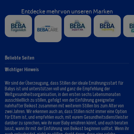
Entdecke mehr von unseren Marken
Beliebte Seiten
Hilfe
Club-Info
Wichtiger Hinweis
Expert:innen
Club Vorteile
Kontaktformular
FAQ
Wir sind der Überzeugung, dass Stillen der ideale Ernährungsstart für
Registrieren/Anmelden
Babys ist und unterstützen voll und ganz die Empfehlung der
Weltgesundheitsorganisation, in den ersten sechs Lebensmonaten
ausschließlich zu stillen, gefolgt von der Einführung geeigneter
nahrhafter Beikost zusammen mit weiterem Stillen bis zum Alter von
zwei Jahren. Wir erkennen auch an, dass Stillen nicht immer eine Option
für Eltern ist, und empfehlen euch, mit eurem Gesundheitsdienstleister
darüber zu sprechen, wie ihr euer Baby ernähren könnt, und euch beraten
lasst, wann ihr mit der Einführung von Beikost beginnen solltet. Wenn ihr
euch entscheidet, nicht zu stillen, denkt daran, dass eine solche