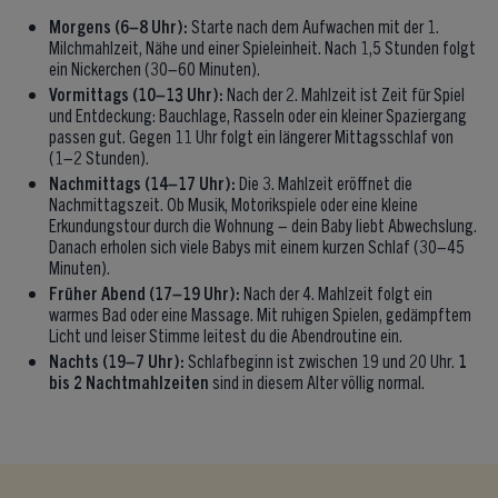
Morgens (6–8 Uhr):
Starte nach dem Aufwachen mit der 1.
Milchmahlzeit, Nähe und einer Spieleinheit. Nach 1,5 Stunden folgt
ein Nickerchen (30–60 Minuten).
Vormittags (10–13 Uhr):
Nach der 2. Mahlzeit ist Zeit für Spiel
und Entdeckung: Bauchlage, Rasseln oder ein kleiner Spaziergang
passen gut. Gegen 11 Uhr folgt ein längerer Mittagsschlaf von
(1–2 Stunden).
Nachmittags (14–17 Uhr):
Die 3. Mahlzeit eröffnet die
Nachmittagszeit. Ob Musik, Motorikspiele oder eine kleine
Erkundungstour durch die Wohnung – dein Baby liebt Abwechslung.
Danach erholen sich viele Babys mit einem kurzen Schlaf (30–45
Minuten).
Früher Abend (17–19 Uhr):
Nach der 4. Mahlzeit folgt ein
warmes Bad oder eine Massage. Mit ruhigen Spielen, gedämpftem
Licht und leiser Stimme leitest du die Abendroutine ein.
Nachts (19–7 Uhr):
Schlafbeginn ist zwischen 19 und 20 Uhr.
1
bis 2 Nachtmahlzeiten
sind in diesem Alter völlig normal.