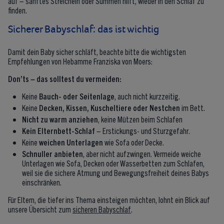
auf – sanftes Streicheln oder Summen hilft, wieder in den Schlaf zu
finden.
Sicherer Babyschlaf: das ist wichtig
Damit dein Baby sicher schläft, beachte bitte die wichtigsten
Empfehlungen von Hebamme Franziska von Moers:
Don’ts – das solltest du vermeiden:
Keine
Bauch- oder Seitenlage
, auch nicht kurzzeitig.
Keine
Decken, Kissen, Kuscheltiere oder Nestchen
im Bett.
Nicht zu warm anziehen
, keine Mützen beim Schlafen
Kein Elternbett-Schlaf
– Erstickungs- und Sturzgefahr.
Keine
weichen Unterlagen
wie Sofa oder Decke.
Schnuller anbieten
, aber nicht aufzwingen. Vermeide weiche
Unterlagen wie Sofa, Decken oder Wasserbetten zum Schlafen,
weil sie die sichere Atmung und Bewegungsfreiheit deines Babys
einschränken.
Für Eltern, die tiefer ins Thema einsteigen möchten, lohnt ein Blick auf
unsere Übersicht zum
sicheren Babyschlaf
.