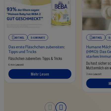
ARTIKEL
0-6 MONATE
ARTIKEL
0
Das erste Fläschchen zubereiten:
Humane Milch
Tipps und Tricks
(HMO): Das Ge
starkes Immu
Fläschchen zubereiten: Tipps & Tricks
Du hast sicher s
6 min Lesezeit
Muttermilch
ein 
Mehr Lesen
3 min Lesezeit
M